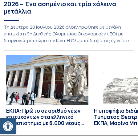
2026 – Ένα ασημένιο και τρία χάλκινα
μετάλλια
Τη Δευτέρα 20 Ιουλίου 2026 ολοκληρώθηκε με μεγάλη
επιτυχία η 9η Διεθνής Ολυμπιάδα Οικονομικών (ΙΕΟ) με
διοργανώτρια χώρα την Κίνα. Η Ολυμπιάδα φέτος έγινε στην
πόλη Shenzhen της Νότιας Κίνας και υποδέχθηκε με φυσική
παρουσία αποστολές από 55 χώρες, αριθμός που αποτελεί
νέο ρεκόρ συμμετοχών. Για την Ελλάδα, η οποία συμμετείχε
για 8η συνεχόμενη φορά, […]
ΕΚΠΑ: Πρώτο σε αριθμό νέων
Η υποψήφια διδά
επιτυχόντων στα ελληνικά
Τμήματος Θεατρ
Ανοίξτε τη γραμμή εργαλείων
Πανεπιστήμια με 6.000 νέους
ΕΚΠΑ, Μαρίνα Μπ
φοιτητές/τριες – Πρώτη
δεκτή ως υπότρ
επιλογή για τους
Επισκέπτρια Ερε