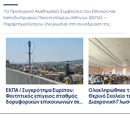
Το Προσωρινό Ακαδημαϊκό Συμβούλιο του Εθνικού και
Καποδιστριακού Πανεπιστημίου Αθηνών (ΕΚΠΑ) —
Παράρτημα Κύπρου (Λευκωσία) στη συνεδρίαση της
Πέμπτης 23 Ιουλίου 2026, αποφασίζει ομόφωνα την
παράταση της προθεσμίας υποβολής εκδήλωσης
ενδιαφέροντος για την φοίτηση σε Προγράμματα Σπουδών,
Τμημάτων του Πανεπιστημίου μας στο Παράρτημα Κύπρου
για το ακαδημαϊκό έτος 2026-2027, έως τη Δευτέρα 31
Αυγούστου 2026. […]
ΕΚΠΑ / Συγκρότημα Ευρίπου:
Ολοκληρώθηκε το
Φοιτητικός επίγειος σταθμός
Θερινό Σχολείο τ
δορυφορικών επικοινωνιών σε
Διαχρονική Γλωσ
λειτουργία!
CIVIS BIP Course
Linguistics in th
με συντονισμό τ