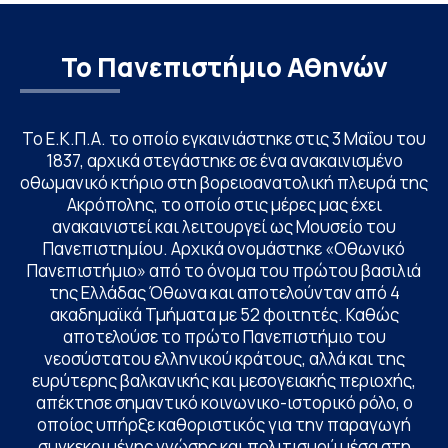
Το Πανεπιστήμιο Αθηνών
Το Ε.Κ.Π.Α. το οποίο εγκαινιάστηκε στις 3 Μαΐου του
1837, αρχικά στεγάστηκε σε ένα ανακαινισμένο
οθωμανικό κτήριο στη βορειοανατολική πλευρά της
Ακρόπολης, το οποίο στις μέρες μας έχει
ανακαινιστεί και λειτουργεί ως Μουσείο του
Πανεπιστημίου. Αρχικά ονομάστηκε «Οθωνικό
Πανεπιστήμιο» από το όνομα του πρώτου βασιλιά
της Ελλάδας Όθωνα και αποτελούνταν από 4
ακαδημαϊκά Τμήματα με 52 φοιτητές. Καθώς
αποτελούσε το πρώτο Πανεπιστήμιο του
νεοσύστατου ελληνικού κράτους, αλλά και της
ευρύτερης βαλκανικής και μεσογειακής περιοχής,
απέκτησε σημαντικό κοινωνικο-ιστορικό ρόλο, ο
οποίος υπήρξε καθοριστικός για την παραγωγή
συγκεκριμένης γνώσης και πολιτισμού μέσα στη