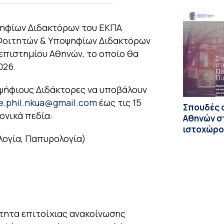
ψηφίων Διδακτόρων του ΕΚΠΑ
 Φοιτητών & Υποψηφίων Διδακτόρων
επιστημίου Αθηνών, το οποίο θα
026.
ψήφιους Διδάκτορες να υποβάλουν
e.phil.nkua@gmail.com
έως τις 15
Σπουδές 
ονικά πεδία:
Αθηνών σ
ιστοχώρο
ολογία, Παπυρολογία)
τητα επιτοίχιας ανακοίνωσης