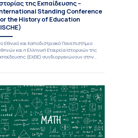
Ιστορίας της Εκπαίδευσης –
International Standing Conference
for the History of Education
(ISCHE)
ο Εθνικό και Καποδιστριακό Πανεπιστήμιο
θηνών και η Ελληνική Εταιρεία Ιστορικών της
κπαίδευσης (ΕλΕΙΕ) συνδιοργανώνουν στην
θήνα το 47ο Παγκόσμιο Συνέδριο της
nternational Standing Conference for the History
f Education (ISCHE), το οποίο θα διεξαχθεί από
ις 15 έως τις 18 Ιουλίου 2026. Τον Ιούλιο του
026, η Αθήνα θα αποτελέσει σημείο
υνάντησης άνω των […]