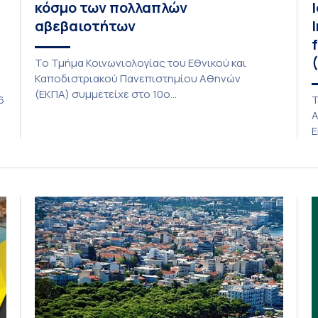
κόσμο των πολλαπλών
αβεβαιοτήτων
Το Τμήμα Κοινωνιολογίας του Εθνικού και
Καποδιστριακού Πανεπιστημίου Αθηνών
(ΕΚΠΑ) συμμετείχε στο 10ο
6
Τ
συνέδριο της Ελληνικής Κοινωνιολογικής
ς
Α
Εταιρείας (ΕΚΕ), με θέμα: «Η κοινωνιολογία στο
Ε
σύγχρονο κόσμο των πολλαπλών
Α
αβεβαιοτήτων», 26 – 28 Ιουνίου 2026. Με μεγάλη
I
επιτυχία και συμμετοχή πραγματοποιήθηκε στη
o
Λέσβο το συνέδριο, που διοργανώθηκε σε
τ
συνεργασία με το Τμήμα Κοινωνιολογίας, της
ση
2
Σχολής Κοινωνικών Επιστημών του
s
σ
Πανεπιστημίου Αιγαίου και του Εθνικού Κέντρου
Κοινωνικών Ερευνών (ΕΚΚΕ). Από το […]