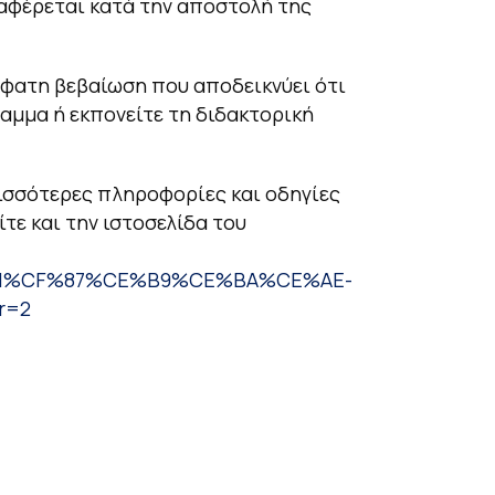
ναφέρεται κατά την αποστολή της
σφατη βεβαίωση που αποδεικνύει ότι
ραμμα ή εκπονείτε τη διδακτορική
ισσότερες πληροφορίες και οδηγίες
τε και την ιστοσελίδα του
%CF%81%CF%87%CE%B9%CE%BA%CE%AE-
r=2