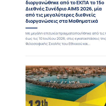
διοργανώθηκε από το ΕΚΠΑ το 15ο
Διεθνές Συνέδριο AIMS 2026, μία
από τις μεγαλύτερες διεθνείς
διοργανώσεις στα Μαθηματικά
Με μεγάλη επιτυχία πραγματοποιήθηκε από τις 
έως τις 10 Ιουλίου 2026, στις εγκαταστάσεις τη
Φιλοσοφικής Σχολής του Εθνικού και
Καποδιστριακού Πανεπιστημίου Αθηνών, το
διεθνές συνέδριο του American Institute of
Mathematical Sciences (AIMS), το οποίο
φιλοξενήθηκε για πρώτη φορά στην Ελλάδα. Το
συνέδριο πραγματοποιήθηκε σε συνδιοργάνω
του American Institute of Mathematical Science
(AIMS) και του Εθνικού και Καποδιστριακού […]