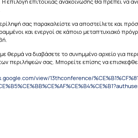
. Η επιλογή επιτοίχιας ανακοίνωσης θα πρέπει να α
.
ερίληψή σας παρακαλείστε να αποστείλετε και πρό
γραμμένοι και ενεργοί σε κάποιο μεταπτυχιακό πρόγ
βή.
ε θερμά να διαβάσετε το συνημμένο αρχείο για περ
ων περιλήψεών σας. Μπορείτε επίσης να επισκεφθεί
ites.google.com/view/13thconference/%CE%B1
CE%B5%CE%BB%CE%AF%CE%B4%CE%B1?authuse