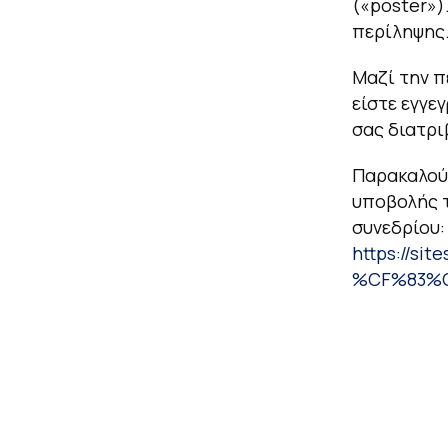
(«poster»)
περίληψης
Μαζί την π
είστε εγγε
σας διατρι
Παρακαλούμ
υποβολής τ
συνεδρίου:
https://s
%CF%83%