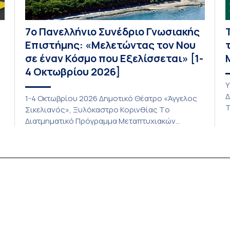
7ο Πανελλήνιο Συνέδριο Γνωσιακής
Επιστήμης: «Μελετώντας τον Νου
σε έναν Κόσμο που Εξελίσσεται» [1-
4 Οκτωβρίου 2026]
Υ
Δ
1-4 Οκτωβρίου 2026 Δημοτικό Θέατρο «Άγγελος
ς
Τ
Σικελιανός», Ξυλόκαστρο Κορινθίας Tο
Κ
Διατμηματικό Πρόγραμμα Μεταπτυχιακών
κ
Σπουδών «Γνωσιακή Επιστήμη» του Τμήματος
n
σ
Ιστορίας και Φιλοσοφίας της Επιστήμης του
n
Σ
Εθνικού και Καποδιστριακού Πανεπιστημίου
Μ
Αθηνών και η Ελληνική Εταιρεία Γνωσιακής
Μ
Επιστήμης διοργανώνουν το 7ο Πανελλήνιο
Τ
Συνέδριο Γνωσιακής Επιστήμης. Το 7ο
Πανελλήνιο Συνέδριο Γνωσιακής Επιστήμης
φιλοδοξεί να αναδείξει τις σύγχρονες εξελίξεις
στη […]