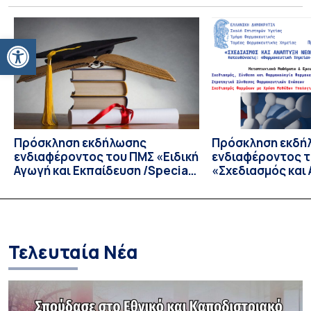
του Παιδαγωγικού Τμήματος Δημοτικής Εκπαίδευσης, της
Ιατρικής Σχολής και του Τμήματος Βιολογίας του Εθνικού
Ανοίξτε τη γραμμή εργαλείων
και Καποδιστριακού Πανεπιστημίου Αθηνών (ΕΚΠΑ),
Πρόκειται για ένα διεπιστημονικό και πρωτοποριακό
Μεταπτυχιακό Πρόγραμμα, αντίστοιχο με μεταπτυχιακά
προγράμματα όπως […]
Πρόσκληση εκδήλωσης
Πρόσκληση εκδή
ενδιαφέροντος του ΠΜΣ «Ειδική
ενδιαφέροντος 
Αγωγή και Εκπαίδευση /Special
«Σχεδιασμός και
Education and Instruction» του
Φαρμακευτικών 
Παιδαγωγικού Τμήματος
Τμήματος Φαρμα
Δημοτικής Εκπαίδευσης
Τελευταία Νέα