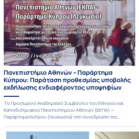
Πανεπιστήμιο Αθηνών – Παράρτημα
Κύπρου: Παράταση προθεσμίας υποβολής
εκδήλωσης ενδιαφέροντος υποψηφίων
Το Προσωρινό Ακαδημαϊκό Συμβούλιο του Εθνικού και
Καποδιστριακού Πανεπιστημίου Αθηνών (ΕΚΠΑ) —
Παράρτημα Κύπρου (Λευκωσία) στη συνεδρίαση της
Πέμπτης 23 Ιουλίου 2026, αποφασίζει ομόφωνα την
παράταση της προθεσμίας υποβολής εκδήλωσης
ενδιαφέροντος για την φοίτηση σε Προγράμματα Σπουδών,