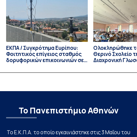
Τμημάτων του Πανεπιστημίου μας στο Παράρτημα Κύπρου
για το ακαδημαϊκό έτος 2026-2027, έως τη Δευτέρα 31
Αυγούστου 2026. […]
ΕΚΠΑ / Συγκρότημα Ευρίπου:
Ολοκληρώθηκε το
Φοιτητικός επίγειος σταθμός
Θερινό Σχολείο τ
δορυφορικών επικοινωνιών σε
Διαχρονική Γλωσ
λειτουργία!
CIVIS BIP Course
Linguistics in th
με συντονισμό τ
Το Πανεπιστήμιο Αθηνών
Το Ε.Κ.Π.Α. το οποίο εγκαινιάστηκε στις 3 Μαΐου του