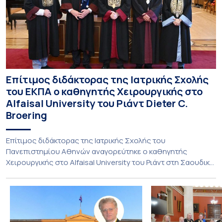
Επίτιμος διδάκτορας της Ιατρικής Σχολής
του ΕΚΠΑ ο καθηγητής Χειρουργικής στο
Alfaisal University του Ριάντ Dieter C.
Broering
Επίτιμος διδάκτορας της Ιατρικής Σχολής του
Πανεπιστημίου Αθηνών αναγορεύτηκε ο καθηγητής
Χειρουργικής στο Alfaisal University του Ριάντ στη Σαουδική
Αραβία, Dieter C. Broering. Η τελετή αναγόρευσης
πραγματοποιήθηκε στη Μεγάλη Αίθουσα του Εθνικού και
Καποδιστριακού Πανεπιστημίου Αθηνών την Τρίτη 21
Ιουλίου. Την προσφώνηση έκανε ο Πρύτανης του Εθνικού
και Καποδιστριακού Πανεπιστημίου Αθηνών,