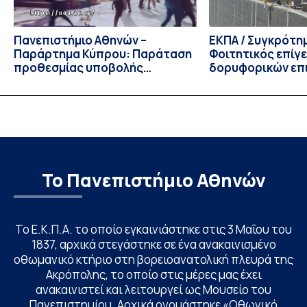
Πανεπιστήμιο Αθηνών –
ΕΚΠΑ / Συγκρότη
Παράρτημα Κύπρου: Παράταση
Φοιτητικός επίγ
προθεσμίας υποβολής
δορυφορικών επι
εκδήλωσης ενδιαφέροντος
λειτουργία!
υποψηφίων
Το Πανεπιστήμιο Αθηνών
Το Ε.Κ.Π.Α. το οποίο εγκαινιάστηκε στις 3 Μαΐου του
1837, αρχικά στεγάστηκε σε ένα ανακαινισμένο
οθωμανικό κτήριο στη βορειοανατολική πλευρά της
Ακρόπολης, το οποίο στις μέρες μας έχει
ανακαινιστεί και λειτουργεί ως Μουσείο του
Πανεπιστημίου. Αρχικά ονομάστηκε «Οθωνικό