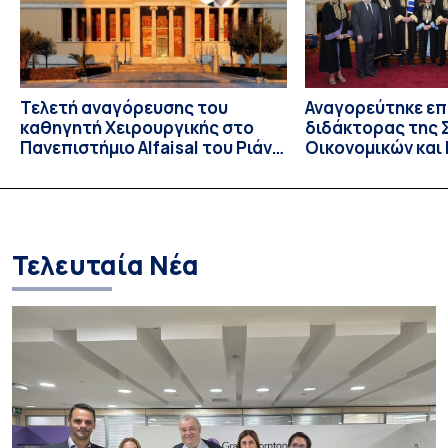
Καθηγητής Γεράσιμος Σιάσος. Την παρουσίαση […]
Τελετή αναγόρευσης του
Αναγορεύτηκε επ
καθηγητή Χειρουργικής στο
διδάκτορας της 
Πανεπιστήμιο Alfaisal του Ριάντ,
Οικονομικών και
Dieter C. Broering σε επίτιμο
Επιστημών του Ε
διδάκτορα της Ιατρικής Σχολής
καθηγητής Πολιτ
του ΕΚΠΑ
Επιστημών James 
Τελευταία Νέα