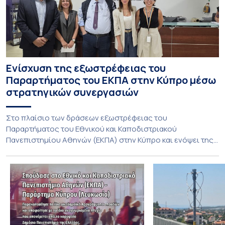
Ενίσχυση της εξωστρέφειας του
Παραρτήματος του ΕΚΠΑ στην Κύπρο μέσω
στρατηγικών συνεργασιών
Στο πλαίσιο των δράσεων εξωστρέφειας του
Παραρτήματος του Εθνικού και Καποδιστριακού
Πανεπιστημίου Αθηνών (ΕΚΠΑ) στην Κύπρο και ενόψει της
έναρξης των προπτυχιακών προγραμμάτων σπουδών του
Τμήματος Οικονομικών Επιστημών και του Τμήματος
Διοίκησης Επιχειρήσεων και Οργανισμών τον Σεπτέμβριο
του 2026, ο Κοσμήτορας της Σχολής Οικονομικών και
Πολιτικών Επιστημών, Καθηγητής Νικόλαος Ηρειώτης, και ο
Πρόεδρος του Τμήματος […]