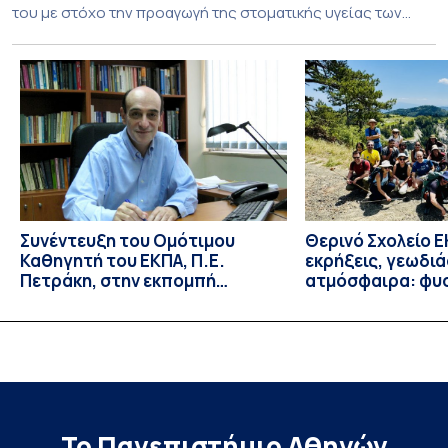
του με στόχο την προαγωγή της στοματικής υγείας των
ευάλωτων ηλικιωμένων συμπολιτών μας. Το πρόγραμμα της
υποχρεωτικής «κοινωφελούς μάθησης» στο μάθημα της
Γηροδοντιατρικής 10ου εξαμήνου, περιλάμβανε
εκπαιδευτικές δραστηριότητες στο Γηροκομείο-
Πτωχοκομείο Αθηνών, στο Οδοντιατρικό Τμήμα/Μονάδα
ΑΜΕΑ Ενηλίκων Ασκληπιείου Βούλας, στο Κέντρο
Γηριατρικής […]
Συνέντευξη του Ομότιμου
Θερινό Σχολείο Ε
Καθηγητή του ΕΚΠΑ, Π.Ε.
εκρήξεις, γεωδι
Πετράκη, στην εκπομπή
ατμόσφαιρα: φυ
“Update” στην ΕΡΤ
ιδιότητες, σύζευ
βιολογικές επιδ
Το Πανεπιστήμιο Αθηνών