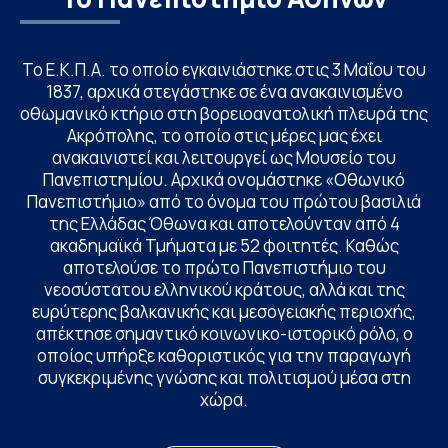
Το Ε.Κ.Π.Α. το οποίο εγκαινιάστηκε στις 3 Μαΐου του
1837, αρχικά στεγάστηκε σε ένα ανακαινισμένο
οθωμανικό κτήριο στη βορειοανατολική πλευρά της
Ακρόπολης, το οποίο στις μέρες μας έχει
ανακαινιστεί και λειτουργεί ως Μουσείο του
Πανεπιστημίου. Αρχικά ονομάστηκε «Οθωνικό
Πανεπιστήμιο» από το όνομα του πρώτου βασιλιά
της Ελλάδας Όθωνα και αποτελούνταν από 4
ακαδημαϊκά Τμήματα με 52 φοιτητές. Καθώς
αποτελούσε το πρώτο Πανεπιστήμιο του
νεοσύστατου ελληνικού κράτους, αλλά και της
ευρύτερης βαλκανικής και μεσογειακής περιοχής,
απέκτησε σημαντικό κοινωνικο-ιστορικό ρόλο, ο
οποίος υπήρξε καθοριστικός για την παραγωγή
συγκεκριμένης γνώσης και πολιτισμού μέσα στη
χώρα.