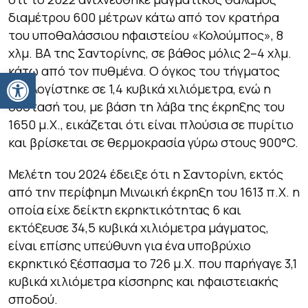
διαμέτρου 600 μέτρων κάτω από τον κρατήρα
του υποθαλάσσιου ηφαιστείου «Κολούμπος», 8
χλμ. ΒΑ της Σαντορίνης, σε βάθος μόλις 2–4 χλμ.
κάτω από τον πυθμένα. Ο όγκος του τήγματος
Ανοίξτε τη γραμμή εργαλείων
υπολογίστηκε σε 1,4 κυβικά χιλιόμετρα, ενώ η
σύστασή του, με βάση τη λάβα της έκρηξης του
1650 μ.Χ., εικάζεται ότι είναι πλούσια σε πυρίτιο
και βρίσκεται σε θερμοκρασία γύρω στους 900°C.
Μελέτη του 2024 έδειξε ότι η Σαντορίνη, εκτός
από την περίφημη Μινωική έκρηξη του 1613 π.Χ. η
οποία είχε δείκτη εκρηκτικότητας 6 και
εκτόξευσε 34,5 κυβικά χιλιόμετρα μάγματος,
είναι επίσης υπεύθυνη για ένα υποβρύχιο
εκρηκτικό ξέσπασμα το 726 μ.Χ. που παρήγαγε 3,1
κυβικά χιλιόμετρα κίσσηρης και ηφαιστειακής
σποδού.