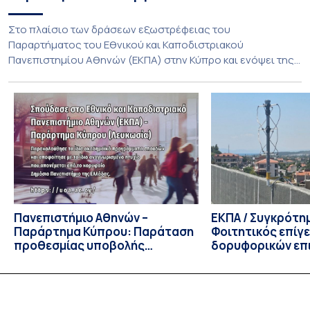
Στο πλαίσιο των δράσεων εξωστρέφειας του
Παραρτήματος του Εθνικού και Καποδιστριακού
Πανεπιστημίου Αθηνών (ΕΚΠΑ) στην Κύπρο και ενόψει της
έναρξης των προπτυχιακών προγραμμάτων σπουδών του
Τμήματος Οικονομικών Επιστημών και του Τμήματος
Διοίκησης Επιχειρήσεων και Οργανισμών τον Σεπτέμβριο
του 2026, ο Κοσμήτορας της Σχολής Οικονομικών και
Πολιτικών Επιστημών, Καθηγητής Νικόλαος Ηρειώτης, και ο
Πρόεδρος του Τμήματος […]
Πανεπιστήμιο Αθηνών –
ΕΚΠΑ / Συγκρότη
Παράρτημα Κύπρου: Παράταση
Φοιτητικός επίγ
προθεσμίας υποβολής
δορυφορικών επι
εκδήλωσης ενδιαφέροντος
λειτουργία!
υποψηφίων