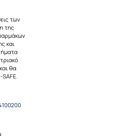
σεις των
η της
 φαρμάκων
ς και
τήματα
στριακό
και θα
E-SAFE.
84100200
u