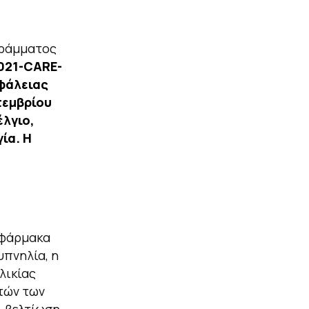
γράμματος
021-CARE-
σφάλειας
τεμβρίου
λγιο,
ία. Η
 φάρμακα
υπνηλία, η
λικίας
τών των