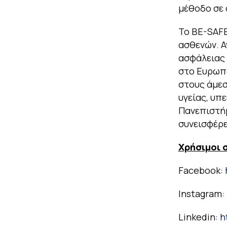
μέθοδο σε 
Το BE-SAFE
ασθενών. Α
ασφάλειας 
στο Ευρωπα
στους άμεσ
υγείας, υπ
Πανεπιστήμ
συνεισφέρε
Χρήσιμοι 
Facebook:
Instagram:
Linkedin:
h