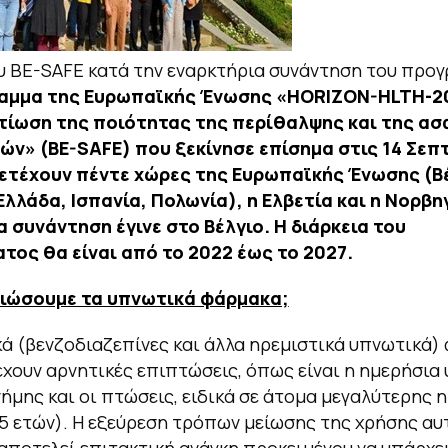
υ BE-SAFE κατά την εναρκτήρια συνάντηση του προ
αμμα της Ευρωπαϊκής Ένωσης
«HORIZON-HLTH-2
λτίωση της ποιότητας της περίθαλψης και της α
νών»
(BE-SAFE) που ξεκίνησε επίσημα στις 14 Σεπ
ετέχουν πέντε χώρες της Ευρωπαϊκής Ένωσης (Βέ
Ελλάδα, Ισπανία, Πολωνία), η Ελβετία και η Νορβηγ
 συνάντηση έγινε στο Βέλγιο. Η διάρκεια του
τος θα είναι από το 2022 έως το 2027.
μειώσουμε τα υπνωτικά φάρμακα;
ά (βενζοδιαζεπίνες και άλλα ηρεμιστικά υπνωτικά)
έχουν αρνητικές επιπτώσεις, όπως είναι η ημερήσια 
ήμης και οι πτώσεις, ειδικά σε άτομα μεγαλύτερης η
5 ετών). Η εξεύρεση τρόπων μείωσης της χρήσης αυ