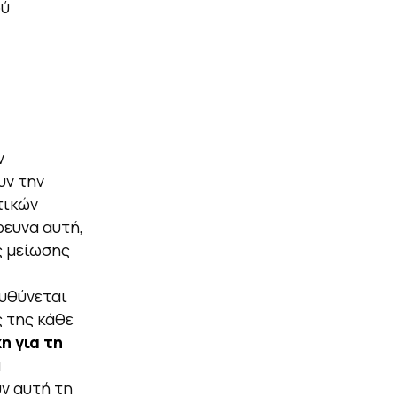
ού
ν
υν την
τικών
ευνα αυτή,
ς μείωσης
υθύνεται
ς της κάθε
η για τη
α
ν αυτή τη