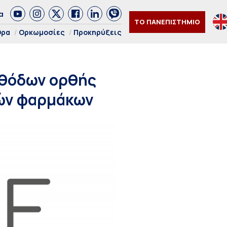
α
ΤΟ ΠΑΝΕΠΙΣΤΗΜΙΟ
θρα
Ορκωμοσίες
Προκηρύξεις
εθόδων ορθής
κών φαρμάκων