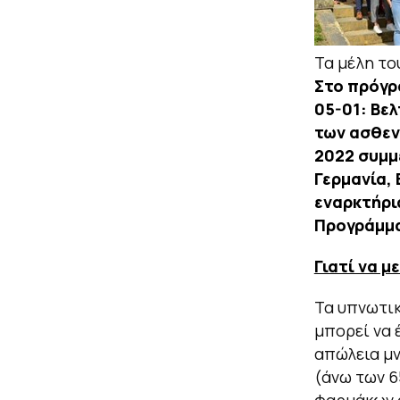
Τα μέλη το
Στο πρόγρ
05-01: Βε
των ασθε
2022 συμμ
Γερμανία, 
εναρκτήρια
Προγράμμα
Γιατί να 
Τα υπνωτικ
μπορεί να 
απώλεια μν
(άνω των 6