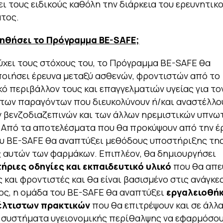
ι τους ειδικούς καθόλη την διάρκεια του ερευνητικ
τος.
ηθήσει το Πρόγραμμα BE-SAFE;
τύχει τους στόχους του, το Πρόγραμμα BE-SAFE θα
ιήσει έρευνα μεταξύ ασθενών, φροντιστών από το
κό περιβάλλον τους και επαγγελματιών υγείας για το
των παραγόντων που διευκολύνουν ή/και αναστέλλο
 βενζοδιαζεπινών και των άλλων ηρεμιστικών υπνω
Από τα αποτελέσματα που θα προκύψουν από την έρ
υ BE-SAFE θα αναπτύξει μεθόδους υποστήριξης τη
 αυτών των φαρμάκων. Επιπλέον, θα δημιουργήσει
ήριες οδηγίες και εκπαιδευτικό υλικό
που θα απε
ς και φροντιστές και θα είναι βασισμένο στις ανάγκε
ος, η ομάδα του BE-SAFE θα αναπτύξει
εργαλειοθήκ
έλτιστων πρακτικών
που θα επιτρέψουν και σε άλλ
 συστήματα υγειονομικής περίθαλψης να εφαρμόσου