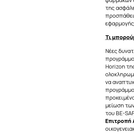
φαρμάκων α
της ασφάλ
προσπάθειε
εφαρμογής
Τι μπορού
Νέες δυνατ
προγράμμα
Horizon τη
ολοκληρωμ
να αναπτυχ
προγράμματ
προκειμένο
μείωση των
του BE-SAF
Επιτροπή
οικογενεια