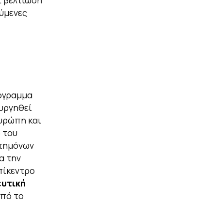
ι βελτίωση
ύμενες
όγραμμα
ουργηθεί
υρώπη και
 του
στημόνων
α την
πίκεντρο
υτική
από το