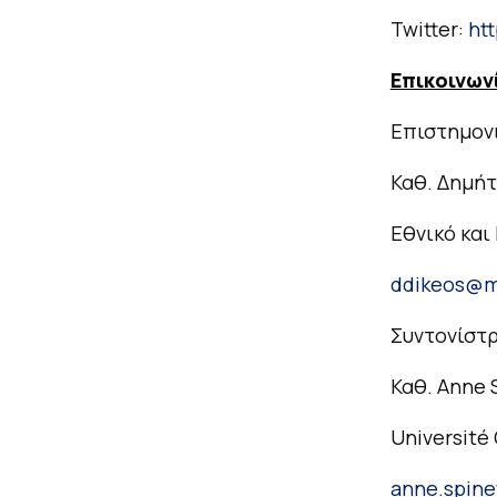
Twitter:
ht
Επικοινων
Επιστημονι
Καθ. Δημήτ
Εθνικό και
ddikeos@m
Συντονίστ
Καθ. Anne 
Université
anne.spine