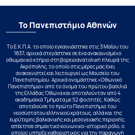
Το Πανεπιστήμιο Αθηνών
Το Ε.Κ.Π.Α. το οποίο εγκαινιάστηκε στις 3 Μαΐου του
1837, αρχικά στεγάστηκε σε ένα ανακαινισμένο
οθωμανικό κτήριο στη βορειοανατολική πλευρά της
Ακρόπολης, το οποίο στις μέρες μας έχει
ανακαινιστεί και λειτουργεί ως Μουσείο του
Πανεπιστημίου. Αρχικά ονομάστηκε «Οθωνικό
Πανεπιστήμιο» από το όνομα του πρώτου βασιλιά
της Ελλάδας Όθωνα και αποτελούνταν από 4
ακαδημαϊκά Τμήματα με 52 φοιτητές. Καθώς
αποτελούσε το πρώτο Πανεπιστήμιο του
νεοσύστατου ελληνικού κράτους, αλλά και της
ευρύτερης βαλκανικής και μεσογειακής περιοχής,
απέκτησε σημαντικό κοινωνικο-ιστορικό ρόλο, ο
οποίος υπήρξε καθοριστικός για την παραγωγή