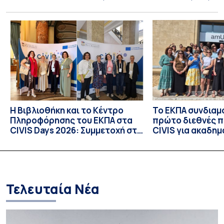
τη διά ζώσης φάση του CIVIS BIP Course «Diachronic
Linguistics in the 21st Century», διεξήχθη από τις 19 έως τις
25 Ιουλίου 2026 στο ιστορικό κτίριο της πρώην σχολής […]
Η Βιβλιοθήκη και το Κέντρο
Το ΕΚΠΑ συνδιαμ
Πληροφόρησης του ΕΚΠΑ στα
πρώτο διεθνές 
CIVIS Days 2026: Συμμετοχή στη
CIVIS για ακαδημ
συν-σχεδίαση του μέλλοντος
βιβλιοθήκες
των ακαδημαϊκών βιβλιοθηκών
Τελευταία Νέα