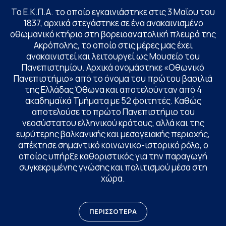
Το Ε.Κ.Π.Α. το οποίο εγκαινιάστηκε στις 3 Μαΐου του
1837, αρχικά στεγάστηκε σε ένα ανακαινισμένο
οθωμανικό κτήριο στη βορειοανατολική πλευρά της
Ακρόπολης, το οποίο στις μέρες μας έχει
ανακαινιστεί και λειτουργεί ως Μουσείο του
Πανεπιστημίου. Αρχικά ονομάστηκε «Οθωνικό
Πανεπιστήμιο» από το όνομα του πρώτου βασιλιά
της Ελλάδας Όθωνα και αποτελούνταν από 4
ακαδημαϊκά Τμήματα με 52 φοιτητές. Καθώς
αποτελούσε το πρώτο Πανεπιστήμιο του
νεοσύστατου ελληνικού κράτους, αλλά και της
ευρύτερης βαλκανικής και μεσογειακής περιοχής,
απέκτησε σημαντικό κοινωνικο-ιστορικό ρόλο, ο
οποίος υπήρξε καθοριστικός για την παραγωγή
συγκεκριμένης γνώσης και πολιτισμού μέσα στη
χώρα.
ΠΕΡΙΣΣΟΤΕΡΑ