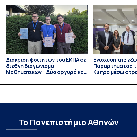
Διευθυντή της Α’ Μαιευτικής και Γυναικολογικής Κλινικής,
στο Νοσοκομείο «Αλεξάνδρα». Η διαδρομή του υπήρξε
συνεχής και ανοδική μέσα στην ίδια Κλινική, την οποία
υπηρέτησε από κάθε θέση: Επιμελητής Β’ Ε.Σ.Υ.
(1997‑2002), Επίκουρος […]
Διάκριση φοιτητών του ΕΚΠΑ σε
Ενίσχυση της εξ
διεθνή διαγωνισμό
Παραρτήματος τ
Μαθηματικών – Δύο αργυρά και
Κύπρο μέσω στρ
ένα χάλκινο μετάλλιο
συνεργασιών
Το Πανεπιστήμιο Αθηνών