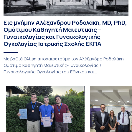
Εις μνήμην Αλέξανδρου Ροδολάκη, MD, PhD,
Ομότιμου Καθηγητή Μαιευτικής –
Γυναικολογίας και Γυναικολογικής
Ογκολογίας Ιατρικής Σχολής ΕΚΠΑ
Με βαθιά θλίψη αποχαιρετούμε τον Αλέξανδρο Ροδολάκη,
Ομότιμο Καθηγητή Μαιευτικής‑Γυναικολογίας /
Γυναικολογικής Ογκολογίας του Εθνικού και
Καποδιστριακού Πανεπιστημίου Αθηνών και επί σειρά ετών
Διευθυντή της Α’ Μαιευτικής και Γυναικολογικής Κλινικής,
στο Νοσοκομείο «Αλεξάνδρα». Η διαδρομή του υπήρξε
συνεχής και ανοδική μέσα στην ίδια Κλινική, την οποία
υπηρέτησε από κάθε θέση: Επιμελητής Β’ Ε.Σ.Υ.
(1997‑2002), Επίκουρος […]