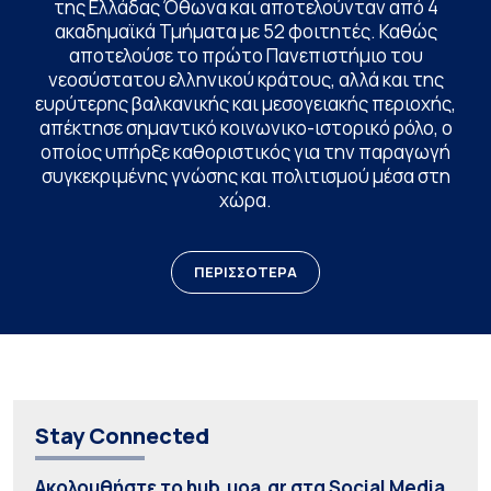
της Ελλάδας Όθωνα και αποτελούνταν από 4
ακαδημαϊκά Τμήματα με 52 φοιτητές. Καθώς
αποτελούσε το πρώτο Πανεπιστήμιο του
νεοσύστατου ελληνικού κράτους, αλλά και της
ευρύτερης βαλκανικής και μεσογειακής περιοχής,
απέκτησε σημαντικό κοινωνικο-ιστορικό ρόλο, ο
οποίος υπήρξε καθοριστικός για την παραγωγή
συγκεκριμένης γνώσης και πολιτισμού μέσα στη
χώρα.
ΠΕΡΙΣΣΟΤΕΡΑ
Stay Connected
Ακολουθήστε το hub.uoa.gr στα Social Media