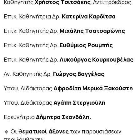
Καθηγητής
Χρήστος Τσιτσάκης
, Αντιπρόεδρος
Επικ. Καθηγήτρια Δρ.
Κατερίνα Καρδίτσα
Επικ. Καθηγητής Δρ.
Μιχάλης Τσατσαρώνης
Επικ. Καθηγητής Δρ.
Ευθύμιος Ρουμπής
Επικ. Καθηγητής Δρ.
Λυκούργος Κουρκουβέλας
Αν. Καθηγητής Δρ.
Γιώργος Βαγγέλας
Υποψ. Διδάκτορας
Αφροδίτη Μερικά Ξακούστη
Υποψ. Διδάκτορας
Αγάπη Στεργιούλη
Ερευνήτρια
Δήμητρα Σκανδάλη.
🔹 Οι θ
εματικοί άξονες
των παρουσιάσεων
περιλάμβαναν: