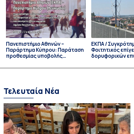
του 2026, ο Κοσμήτορας της Σχολής Οικονομικών και
Πολιτικών Επιστημών, Καθηγητής Νικόλαος Ηρειώτης, και ο
Πρόεδρος του Τμήματος […]
Πανεπιστήμιο Αθηνών –
ΕΚΠΑ / Συγκρότη
Παράρτημα Κύπρου: Παράταση
Φοιτητικός επίγ
προθεσμίας υποβολής
δορυφορικών επι
εκδήλωσης ενδιαφέροντος
λειτουργία!
υποψηφίων
Τελευταία Νέα