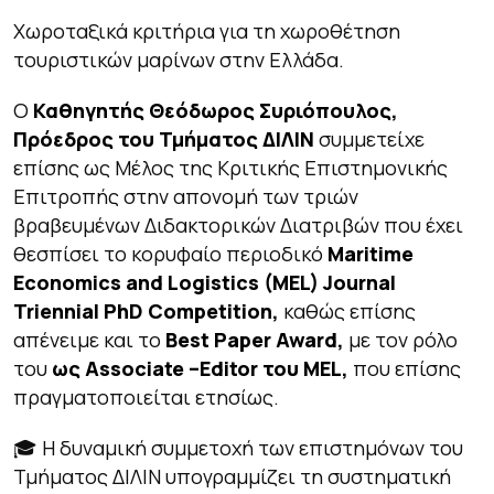
Χωροταξικά κριτήρια για τη χωροθέτηση
τουριστικών μαρίνων στην Ελλάδα.
Ο
Καθηγητής Θεόδωρος Συριόπουλος,
Πρόεδρος του Τμήματος ΔΙΛΙΝ
συμμετείχε
επίσης ως Μέλος της Κριτικής Επιστημονικής
Επιτροπής στην απονομή των τριών
βραβευμένων Διδακτορικών Διατριβών που έχει
θεσπίσει το κορυφαίο περιοδικό
Maritime
Economics and Logistics (
MEL
) Journal
Triennial PhD Competition,
καθώς επίσης
απένειμε και το
Best
Paper
Award
,
με τον ρόλο
του
ως
Associate
–
Editor
του
MEL
,
που επίσης
πραγματοποιείται ετησίως.
🎓 Η δυναμική συμμετοχή των επιστημόνων του
Τμήματος ΔΙΛΙΝ υπογραμμίζει τη συστηματική