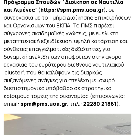
Πρόγραμμα Σπουδών ΄Διοίκηση σε Ναυτιλία
και Λιμένες’
(
https
://
spm
.
pms
.
uoa
.
gr
), σε
συνεργασία με το Τμήμα Διοίκησης Επιχειρήσεων
και Οργανισμών του ΕΚΠΑ. Το ΠΜΣ παρέχει
σύγχρονες ακαδημαϊκές γνώσεις, με ευέλικτη
μεταπτυχιακή εξειδίκευση, υψηλή κατάρτιση και
σύνθετες επαγγελματικές δεξιότητες, για
δυναμική ανέλιξη των αποφοίτων στην αγορά
εργασίας του ευρύτερου διεθνούς ναυτιλιακού
‘cluster’, που θα καλύψουν τις διαρκώς
αυξανόμενες ανάγκες για στελέχη με ισχυρό
διεπιστημονικό υπόβαθρο σε στρατηγικά
κρίσιμους τομείς της οικονομίας (επικοινωνία:
email:
spm
@
pms
.
uoa
.
gr
, τηλ.:
22280 21861
).