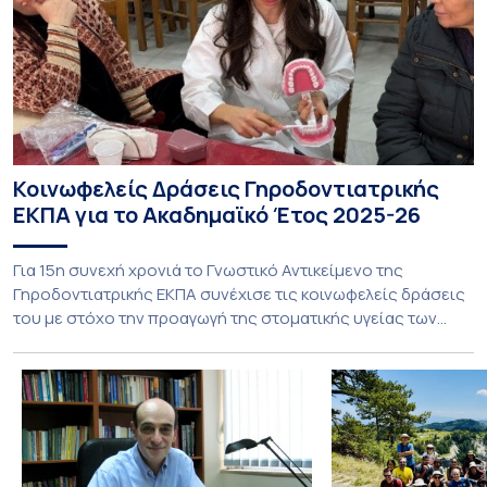
Κοινωφελείς Δράσεις Γηροδοντιατρικής
ΕΚΠΑ για το Ακαδημαϊκό Έτος 2025-26
Για 15η συνεχή χρονιά το Γνωστικό Αντικείμενο της
Γηροδοντιατρικής ΕΚΠΑ συνέχισε τις κοινωφελείς δράσεις
του με στόχο την προαγωγή της στοματικής υγείας των
ευάλωτων ηλικιωμένων συμπολιτών μας. Το πρόγραμμα της
υποχρεωτικής «κοινωφελούς μάθησης» στο μάθημα της
Γηροδοντιατρικής 10ου εξαμήνου, περιλάμβανε
εκπαιδευτικές δραστηριότητες στο Γηροκομείο-
Πτωχοκομείο Αθηνών, στο Οδοντιατρικό Τμήμα/Μονάδα
ΑΜΕΑ Ενηλίκων Ασκληπιείου Βούλας, στο Κέντρο
Γηριατρικής […]