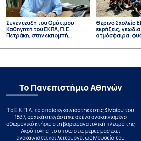
Συνέντευξη του Ομότιμου
Θερινό Σχολείο Ε
Καθηγητή του ΕΚΠΑ, Π.Ε.
εκρήξεις, γεωδι
Πετράκη, στην εκπομπή
ατμόσφαιρα: φυ
“Update” στην ΕΡΤ
ιδιότητες, σύζευ
βιολογικές επιδ
Το Πανεπιστήμιο Αθηνών
Το Ε.Κ.Π.Α. το οποίο εγκαινιάστηκε στις 3 Μαΐου του
1837, αρχικά στεγάστηκε σε ένα ανακαινισμένο
οθωμανικό κτήριο στη βορειοανατολική πλευρά της
Ακρόπολης, το οποίο στις μέρες μας έχει
ανακαινιστεί και λειτουργεί ως Μουσείο του