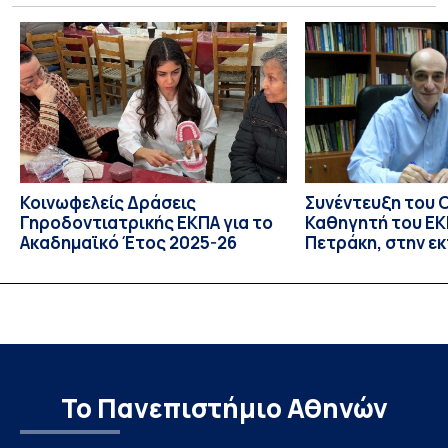
Libraries and Participatory Culture” (IMOTION), το οποίο
πραγματοποιήθηκε με διαδικτυακές και δια ζώσης
εκπαιδευτικές δράσεις από τις 3 Ιουνίου έως τις 10 Ιουλίου
2026. Το πρόγραμμα αποτελεί […]
Κοινωφελείς Δράσεις
Συνέντευξη του 
Γηροδοντιατρικής ΕΚΠΑ για το
Καθηγητή του ΕΚΠ
Ακαδημαϊκό Έτος 2025-26
Πετράκη, στην ε
“Update” στην Ε
Το Πανεπιστήμιο Αθηνών