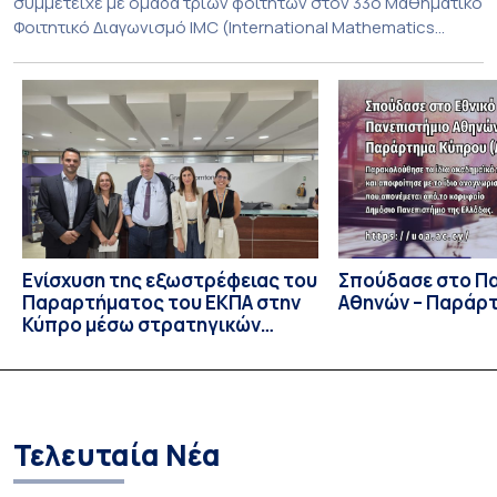
συμμετείχε με ομάδα τριών φοιτητών στον 33ο Μαθηματικό
Φοιτητικό Διαγωνισμό IMC (International Mathematics
Competition), ο οποίος πραγματοποιήθηκε στις 29 και 30
Ιουλίου στο Blagoevgrad της Βουλγαρίας. Σε αυτόν
συμμετείχαν 447 φοιτητές εκπροσωπώντας 135
πανεπιστήμια από 46 χώρες. Από την Ελλάδα, συμμετείχαν
επίσης το Εθνικό Μετσόβιο Πολυτεχνείο, το Αριστοτέλειο
Πανεπιστήμιο […]
Ενίσχυση της εξωστρέφειας του
Σπούδασε στο Π
Παραρτήματος του ΕΚΠΑ στην
Αθηνών – Παράρ
Κύπρο μέσω στρατηγικών
συνεργασιών
Τελευταία Νέα