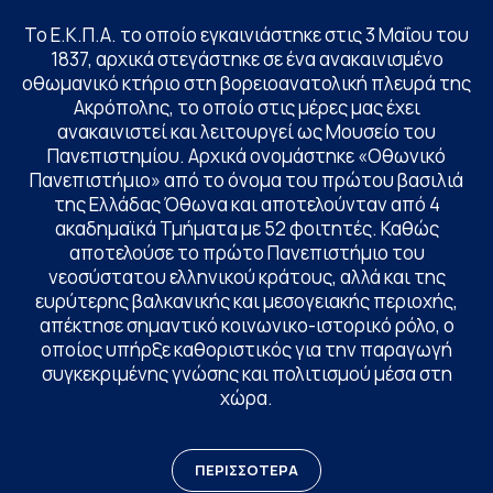
Το Ε.Κ.Π.Α. το οποίο εγκαινιάστηκε στις 3 Μαΐου του
1837, αρχικά στεγάστηκε σε ένα ανακαινισμένο
οθωμανικό κτήριο στη βορειοανατολική πλευρά της
Ακρόπολης, το οποίο στις μέρες μας έχει
ανακαινιστεί και λειτουργεί ως Μουσείο του
Πανεπιστημίου. Αρχικά ονομάστηκε «Οθωνικό
Πανεπιστήμιο» από το όνομα του πρώτου βασιλιά
της Ελλάδας Όθωνα και αποτελούνταν από 4
ακαδημαϊκά Τμήματα με 52 φοιτητές. Καθώς
αποτελούσε το πρώτο Πανεπιστήμιο του
νεοσύστατου ελληνικού κράτους, αλλά και της
ευρύτερης βαλκανικής και μεσογειακής περιοχής,
απέκτησε σημαντικό κοινωνικο-ιστορικό ρόλο, ο
οποίος υπήρξε καθοριστικός για την παραγωγή
συγκεκριμένης γνώσης και πολιτισμού μέσα στη
χώρα.
ΠΕΡΙΣΣΟΤΕΡΑ