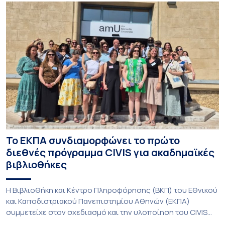
Το ΕΚΠΑ συνδιαμορφώνει το πρώτο
διεθνές πρόγραμμα CIVIS για ακαδημαϊκές
βιβλιοθήκες
Η Βιβλιοθήκη και Κέντρο Πληροφόρησης (ΒΚΠ) του Εθνικού
και Καποδιστριακού Πανεπιστημίου Αθηνών (ΕΚΠΑ)
συμμετείχε στον σχεδιασμό και την υλοποίηση του CIVIS
Blended Intensive Programme (BIP) με τίτλο «Transformative