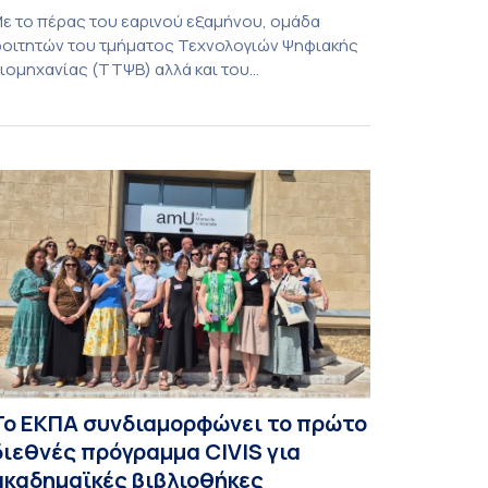
ε το πέρας του εαρινού εξαμήνου, ομάδα
οιτητών του τμήματος Τεχνολογιών Ψηφιακής
ιομηχανίας (ΤΤΨΒ) αλλά και του
εροδιαστημικής Επιστήμης και Τεχνολογίας
λοκλήρωσε την κατασκευή επίγειου σταθμού
ήψης δορυφορικών σημάτων. Ο σταθμός
ειτουργεί πλέον στο Συγκρότημα Ευρίπου και
ντάσσεται στο παγκόσμιο δίκτυο SatNOGS. Η
δέα προέκυψε έπειτα από την επίσκεψη
οιτητών του ΤΤΨΒ στο Open Source […]
Το ΕΚΠΑ συνδιαμορφώνει το πρώτο
διεθνές πρόγραμμα CIVIS για
ακαδημαϊκές βιβλιοθήκες