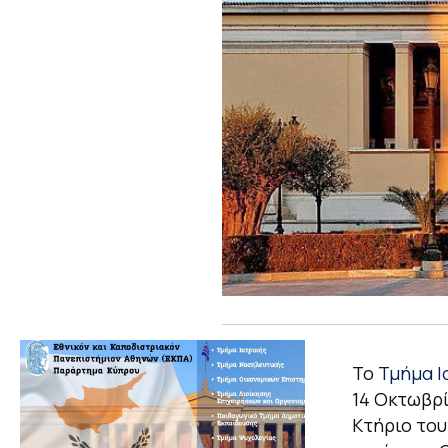
Το
Τμήμα Ι
14 Οκτωβρί
Κτήριο του