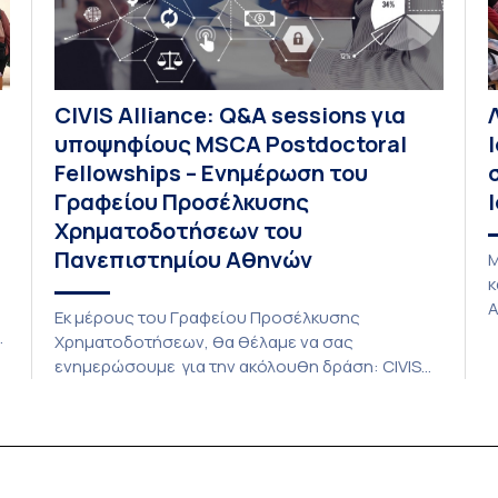
CIVIS Alliance: Q&A sessions για
υποψηφίους MSCA Postdoctoral
Fellowships – Ενημέρωση του
Γραφείου Προσέλκυσης
Χρηματοδοτήσεων του
Πανεπιστημίου Αθηνών
Μ
κ
Α
Εκ μέρους του Γραφείου Προσέλκυσης
κ
υ
Χρηματοδοτήσεων, θα θέλαμε να σας
ε
ενημερώσουμε για την ακόλουθη δράση: CIVIS
ε
Alliance – Q&A sessions για υποψηφίους MSCA
Ι
Postdoctoral Fellowships Η προθεσμία της
σ
πρόσκλησης υποβολής προτάσεων για τα MSCA
Ε
Postdoctoral Fellowships πλησιάζει, με
δ
ς
καταληκτική ημερομηνία την 9η Σεπτεμβρίου. Στο