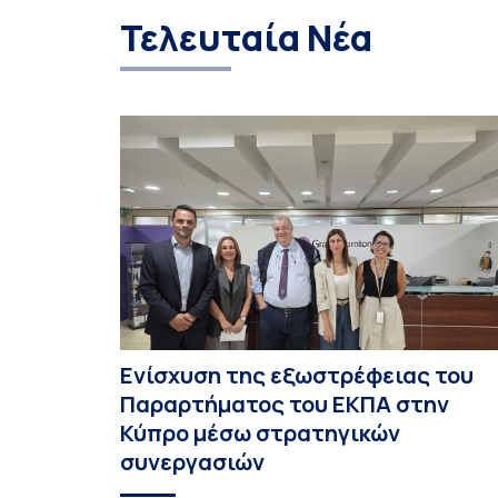
Ευρωπαϊκών Πανεπιστημίων CIVIS και του έργου
Τελευταία Νέα
PolyCIVIS. Το εν λόγω πρόγραμμα συγκέντρωσε
[…]
Ενίσχυση της εξωστρέφειας του
Παραρτήματος του ΕΚΠΑ στην
Κύπρο μέσω στρατηγικών
συνεργασιών