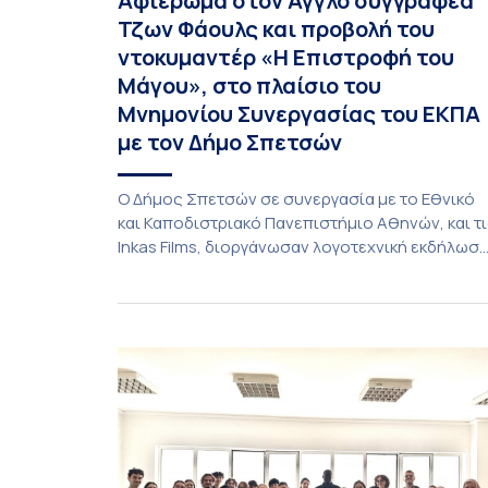
Αφιέρωμα στον Άγγλο συγγραφέα
Τζων Φάουλς και προβολή του
ντοκυμαντέρ «Η Επιστροφή του
Μάγου», στο πλαίσιο του
Μνημονίου Συνεργασίας του ΕΚΠΑ
με τον Δήμο Σπετσών
Ο Δήμος Σπετσών σε συνεργασία με το Εθνικό
και Καποδιστριακό Πανεπιστήμιο Αθηνών, και τ
Inkas Films, διοργάνωσαν λογοτεχνική εκδήλωσ
– αφιέρωμα στον Τζων Φάουλς, τον
σημαντικότερο Βρετανό πεζογράφο του 20ού
αιώνα, με την προβολή του ντοκυμαντέρ «Η
επιστροφή του Μάγου». Η εκδήλωση
διοργανώθηκε στο πλαίσιο της συνεργασίας το
Δήμου Σπετσών και του Εθνικού και
Καποδιστριακού […]