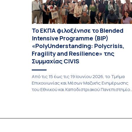
Το ΕΚΠΑ φιλοξένησε το Blended
Intensive Programme (BIP)
«PolyUnderstanding: Polycrisis,
Fragility and Resilience» της
Συμμαχίας CIVIS
Από τις 15 έως τις 19 Ιουνίου 2026, το Τμήμα
Επικοινωνίας και Μέσων Μαζικής Ενημέρωσης
του Εθνικού και Καποδιστριακού Πανεπιστημίο
Αθηνών (ΕΚΠΑ) φιλοξένησε στην Αθήνα το
Blended Intensive Programme (BIP)
«PolyUnderstanding: Polycrisis, Fragility and
Resilience»
(https://civis.widening.eu/offering/46/2194), το
οποίο υλοποιήθηκε στο πλαίσιο της Συμμαχία