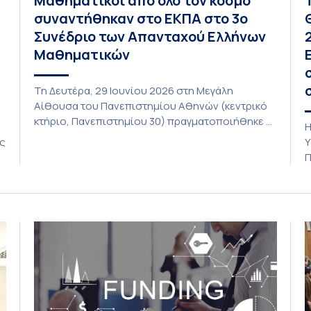
Μαθηματικοί από όλο τον κόσμο
συναντήθηκαν στο ΕΚΠΑ στο 3ο
Συνέδριο των Απανταχού Ελλήνων
Μαθηματικών
Τη Δευτέρα, 29 Ιουνίου 2026 στη Μεγάλη
Αίθουσα του Πανεπιστημίου Αθηνών (κεντρικό
κτήριο, Πανεπιστημίου 30) πραγματοποιήθηκε η
Η
τελετή έναρξης του 3ου Συνεδρίου των
ις
Υ
Απανταχού Ελλήνων Μαθηματικών το οποίο
η
Π
διοργανώνουν η Ελληνική Μαθηματική Εταιρεία
α
σε συνεργασία με τα Τμήματα Μαθηματικών και
τ
Στατιστικής όλων των Πανεπιστημίων της
κ
Ελλάδας και της Κύπρου. To Συνέδριο
Π
πραγματοποιήθηκε υπό την αιγίδα […]
υ
Π
π
Δ
Σ
ο