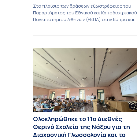
Στο πλαίσιο των δράσεων εξωστρέφειας του
Παραρτήματος του Εθνικού και Καποδιστριακού
Πανεπιστημίου Αθηνών (ΕΚΠΑ) στην Κύπρο και
ενόψει της έναρξης των προπτυχιακών
προγραμμάτων σπουδών του Τμήματος
Οικονομικών Επιστημών και του Τμήματος
Διοίκησης Επιχειρήσεων και Οργανισμών τον
Σεπτέμβριο του 2026, ο Κοσμήτορας της Σχολή
Οικονομικών και Πολιτικών Επιστημών,
Καθηγητής Νικόλαος Ηρειώτης, και ο Πρόεδρος
του Τμήματος […]
Ολοκληρώθηκε το 11ο Διεθνές
Θερινό Σχολείο της Νάξου για τη
Διαχρονική Γλωσσολογία και το