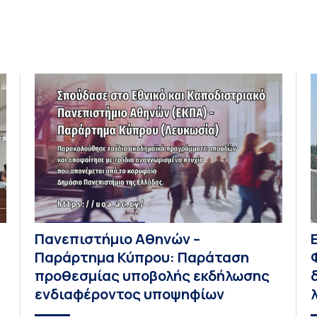
μ
πλαίσιο αυτό, η Συμμαχία CIVIS, με στόχο να
υποστηρίξει τους υποψηφίους […]
Πανεπιστήμιο Αθηνών –
Παράρτημα Κύπρου: Παράταση
προθεσμίας υποβολής εκδήλωσης
ενδιαφέροντος υποψηφίων