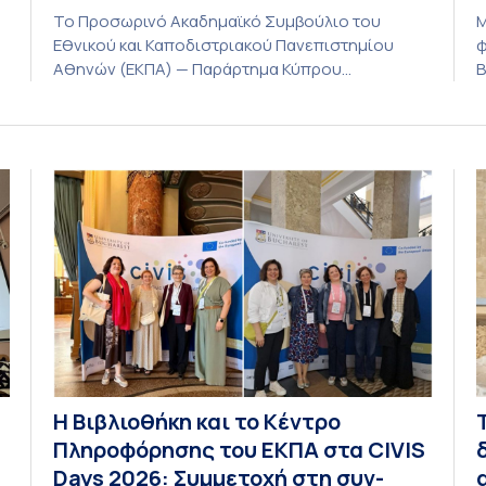
Το Προσωρινό Ακαδημαϊκό Συμβούλιο του
Μ
Εθνικού και Καποδιστριακού Πανεπιστημίου
φ
Αθηνών (ΕΚΠΑ) — Παράρτημα Κύπρου
Β
(Λευκωσία) στη συνεδρίαση της Πέμπτης 23
Α
Ιουλίου 2026, αποφασίζει ομόφωνα την
ο
παράταση της προθεσμίας υποβολής
λ
εκδήλωσης ενδιαφέροντος για την φοίτηση σε
λ
ς
Προγράμματα Σπουδών, Τμημάτων του
ε
Πανεπιστημίου μας στο Παράρτημα Κύπρου για
ι
το ακαδημαϊκό έτος 2026-2027, έως τη Δευτέρα
φ
31 Αυγούστου 2026. […]
Η Βιβλιοθήκη και το Κέντρο
Πληροφόρησης του ΕΚΠΑ στα CIVIS
Days 2026: Συμμετοχή στη συν-