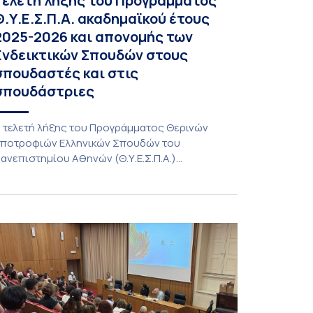
Τελετή λήξης του Προγράμματος
Θ.Υ.Ε.Σ.Π.Α. ακαδημαϊκού έτους
2025-2026 και απονομής των
Ενδεικτικών Σπουδών στους
σπουδαστές και στις
σπουδάστριες
 τελετή λήξης του Προγράμματος Θερινών
ποτροφιών Ελληνικών Σπουδών του
ανεπιστημίου Αθηνών (Θ.Υ.Ε.Σ.Π.Α.)
καδημαϊκού έτους 2025-2026 και απονομής
ων Ενδεικτικών Σπουδών στους σπουδαστές
αι στις σπουδάστριες πραγματοποιήθηκε την
έμπτη 9 Ιουλίου 2026 στη Μεγάλη Αίθουσα του
ανεπιστημίου Αθηνών. Την προσφώνηση
ραγματοποίησε η Αντιπρύτανις Ακαδημαϊκών,
ιεθνών Σχέσεων και Εξωστρέφειας, καθηγήτρια
οφία Παπαϊωάννου. Χαιρετισμούς απήθυναν
ι: − Αναπληρωτής […]