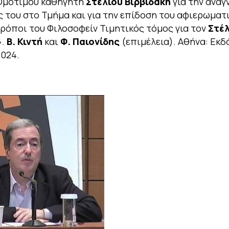
 Ομότιμου καθηγητή
Στέλιου Βιρβιδάκη
για την αναγ
του στο Τμήμα και για την επίδοση του αφιερωματ
Τρόποι του Φιλοσοφείν Τιμητικός τόμος για τον
Στέλ
».
Β. Κιντή
και
Φ. Παιονίδης
(επιμέλεια). Αθήνα: Εκδ
2024.