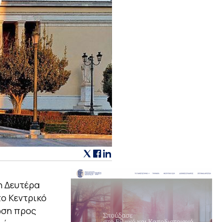
η Δευτέρα
το Κεντρικό
ωση προς