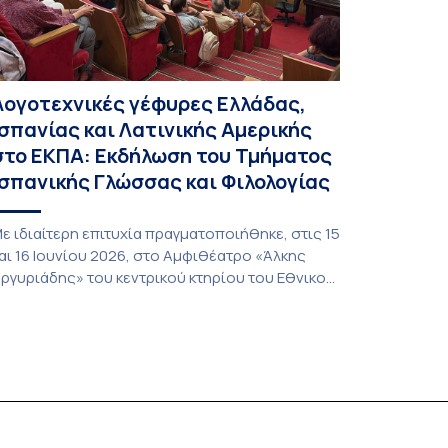
Λογοτεχνικές γέφυρες Ελλάδας,
Ισπανίας και Λατινικής Αμερικής
στο ΕΚΠΑ: Εκδήλωση του Τμήματος
Ισπανικής Γλώσσας και Φιλολογίας
ε ιδιαίτερη επιτυχία πραγματοποιήθηκε, στις 15
αι 16 Ιουνίου 2026, στο Αμφιθέατρο «Άλκης
ργυριάδης» του κεντρικού κτηρίου του Εθνικού
αι Καποδιστριακού Πανεπιστημίου Αθηνών, η
κδήλωση «Η Λογοτεχνία ως χώρος
λευθερίας», που διοργάνωσε το Τμήμα
σπανικής Γλώσσας και Φιλολογίας σε
υνεργασία με το 18ο Φεστιβάλ ΛΕΑ (Λογοτεχνία
ν Αθήναις). Η εκδήλωση συγκέντρωσε
ιακεκριμένους συγγραφείς, πανεπιστημιακούς,