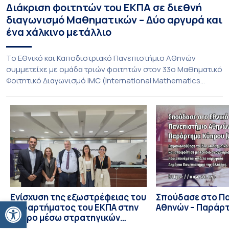
Διάκριση φοιτητών του ΕΚΠΑ σε διεθνή
διαγωνισμό Μαθηματικών – Δύο αργυρά και
ένα χάλκινο μετάλλιο
To Εθνικό και Καποδιστριακό Πανεπιστήμιο Αθηνών
συμμετείχε με ομάδα τριών φοιτητών στον 33ο Μαθηματικό
Φοιτητικό Διαγωνισμό IMC (International Mathematics
Competition), ο οποίος πραγματοποιήθηκε στις 29 και 30
Ιουλίου στο Blagoevgrad της Βουλγαρίας. Σε αυτόν
συμμετείχαν 447 φοιτητές εκπροσωπώντας 135
πανεπιστήμια από 46 χώρες. Από την Ελλάδα, συμμετείχαν
επίσης το Εθνικό Μετσόβιο Πολυτεχνείο, το Αριστοτέλειο
Πανεπιστήμιο […]
Ενίσχυση της εξωστρέφειας του
Σπούδασε στο Π
Ανοίξτε τη γραμμή εργαλείων
Παραρτήματος του ΕΚΠΑ στην
Αθηνών – Παράρ
Κύπρο μέσω στρατηγικών
συνεργασιών