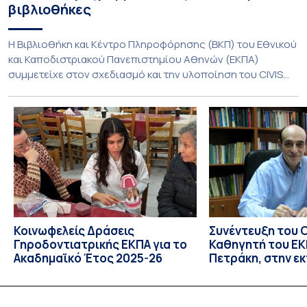
βιβλιοθήκες
Η Βιβλιοθήκη και Κέντρο Πληροφόρησης (ΒΚΠ) του Εθνικού
και Καποδιστριακού Πανεπιστημίου Αθηνών (ΕΚΠΑ)
συμμετείχε στον σχεδιασμό και την υλοποίηση του CIVIS
Blended Intensive Programme (BIP) με τίτλο «Transformative
Libraries and Participatory Culture” (IMOTION), το οποίο
πραγματοποιήθηκε με διαδικτυακές και δια ζώσης
εκπαιδευτικές δράσεις από τις 3 Ιουνίου έως τις 10 Ιουλίου
2026. Το πρόγραμμα αποτελεί […]
Κοινωφελείς Δράσεις
Συνέντευξη του 
Γηροδοντιατρικής ΕΚΠΑ για το
Καθηγητή του ΕΚΠ
Ακαδημαϊκό Έτος 2025-26
Πετράκη, στην ε
“Update” στην Ε