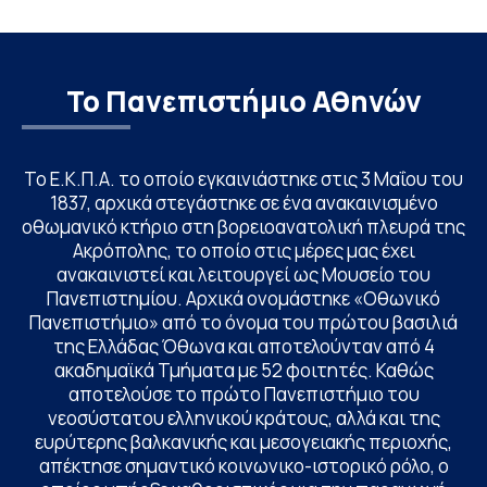
Το Πανεπιστήμιο Αθηνών
Το Ε.Κ.Π.Α. το οποίο εγκαινιάστηκε στις 3 Μαΐου του
1837, αρχικά στεγάστηκε σε ένα ανακαινισμένο
οθωμανικό κτήριο στη βορειοανατολική πλευρά της
Ακρόπολης, το οποίο στις μέρες μας έχει
ανακαινιστεί και λειτουργεί ως Μουσείο του
Πανεπιστημίου. Αρχικά ονομάστηκε «Οθωνικό
Πανεπιστήμιο» από το όνομα του πρώτου βασιλιά
της Ελλάδας Όθωνα και αποτελούνταν από 4
ακαδημαϊκά Τμήματα με 52 φοιτητές. Καθώς
αποτελούσε το πρώτο Πανεπιστήμιο του
νεοσύστατου ελληνικού κράτους, αλλά και της
ευρύτερης βαλκανικής και μεσογειακής περιοχής,
απέκτησε σημαντικό κοινωνικο-ιστορικό ρόλο, ο