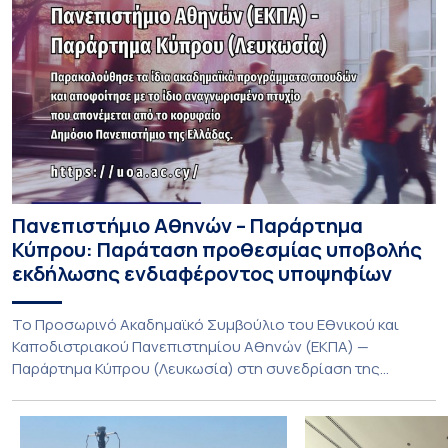
Πανεπιστήμιο Αθηνών – Παράρτημα
Κύπρου: Παράταση προθεσμίας υποβολής
εκδήλωσης ενδιαφέροντος υποψηφίων
Το Προσωρινό Ακαδημαϊκό Συμβούλιο του Εθνικού και
Καποδιστριακού Πανεπιστημίου Αθηνών (ΕΚΠΑ) —
Παράρτημα Κύπρου (Λευκωσία) στη συνεδρίαση της
Πέμπτης 23 Ιουλίου 2026, αποφασίζει ομόφωνα την
παράταση της προθεσμίας υποβολής εκδήλωσης
ενδιαφέροντος για την φοίτηση σε Προγράμματα Σπουδών,