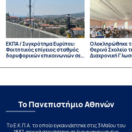
Τμημάτων του Πανεπιστημίου μας στο Παράρτημα Κύπρου
για το ακαδημαϊκό έτος 2026-2027, έως τη Δευτέρα 31
Αυγούστου 2026. […]
ΕΚΠΑ / Συγκρότημα Ευρίπου:
Ολοκληρώθηκε το
Φοιτητικός επίγειος σταθμός
Θερινό Σχολείο τ
δορυφορικών επικοινωνιών σε
Διαχρονική Γλωσ
λειτουργία!
CIVIS BIP Course
Linguistics in th
με συντονισμό τ
Το Πανεπιστήμιο Αθηνών
Το Ε.Κ.Π.Α. το οποίο εγκαινιάστηκε στις 3 Μαΐου του
1837, αρχικά στεγάστηκε σε ένα ανακαινισμένο