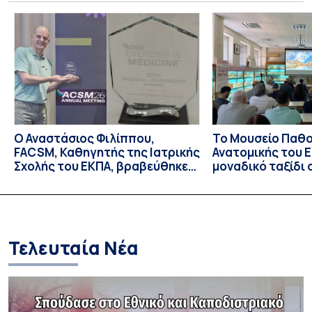
PDS) στο πλαίσιο της διεθνούς κλινικής μελέτης Sightspire
σε ασθενή 82 ετών με ηλικιακή εκφύλιση ωχράς υγρού
τύπου. Το ένθεμα αυτό αποτελεί καινοτόμο θεραπεία για
ασθενείς με νεοαγγειακή ηλικιακή εκφύλιση ωχράς, […]
Ο Αναστάσιος Φιλίππου,
Το Μουσείο Παθο
FACSM, Καθηγητής της Ιατρικής
Ανατομικής του Ε
Σχολής του ΕΚΠΑ, βραβεύθηκε
μοναδικό ταξίδι 
με το “Exercise is Medicine”
και την εξέλιξη τ
Global Leadership Award 2026
Τελευταία Νέα