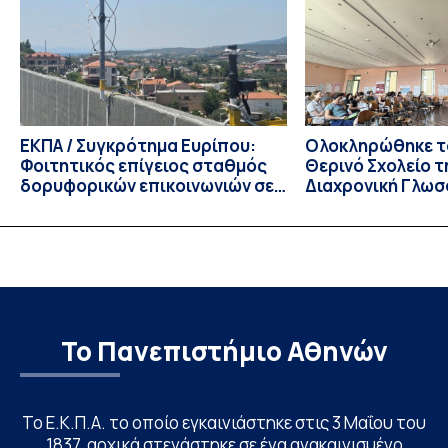
Τμημάτων του Πανεπιστημίου μας στο Παράρτημα Κύπρου
για το ακαδημαϊκό έτος 2026-2027, έως τη Δευτέρα 31
Αυγούστου 2026. […]
ΕΚΠΑ / Συγκρότημα Ευρίπου:
Ολοκληρώθηκε το
Φοιτητικός επίγειος σταθμός
Θερινό Σχολείο τ
δορυφορικών επικοινωνιών σε
Διαχρονική Γλωσ
λειτουργία!
CIVIS BIP Course
Linguistics in th
με συντονισμό τ
Το Πανεπιστήμιο Αθηνών
Το Ε.Κ.Π.Α. το οποίο εγκαινιάστηκε στις 3 Μαΐου του
1837, αρχικά στεγάστηκε σε ένα ανακαινισμένο