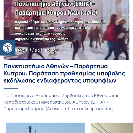
Ανοίξτε τη γραμμή εργαλείων
Πανεπιστήμιο Αθηνών – Παράρτημα
Κύπρου: Παράταση προθεσμίας υποβολής
εκδήλωσης ενδιαφέροντος υποψηφίων
Το Προσωρινό Ακαδημαϊκό Συμβούλιο του Εθνικού και
Καποδιστριακού Πανεπιστημίου Αθηνών (ΕΚΠΑ) —
Παράρτημα Κύπρου (Λευκωσία) στη συνεδρίαση της
Πέμπτης 23 Ιουλίου 2026, αποφασίζει ομόφωνα την
παράταση της προθεσμίας υποβολής εκδήλωσης
ενδιαφέροντος για την φοίτηση σε Προγράμματα Σπουδών,