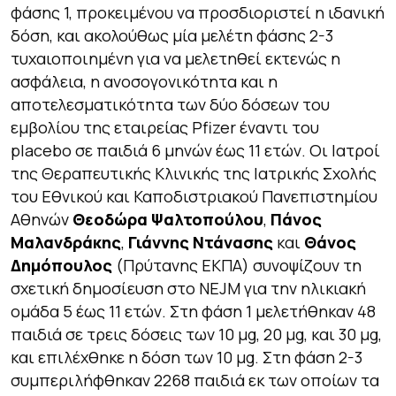
φάσης 1, προκειμένου να προσδιοριστεί η ιδανική
δόση, και ακολούθως μία μελέτη φάσης 2-3
τυχαιοποιημένη για να μελετηθεί εκτενώς η
ασφάλεια, η ανοσογονικότητα και η
αποτελεσματικότητα των δύο δόσεων του
εμβολίου της εταιρείας Pfizer έναντι του
placebo σε παιδιά 6 μηνών έως 11 ετών. Οι Ιατροί
της Θεραπευτικής Κλινικής της Ιατρικής Σχολής
του Εθνικού και Καποδιστριακού Πανεπιστημίου
Αθηνών
Θεοδώρα Ψαλτοπούλου
,
Πάνος
Μαλανδράκης
,
Γιάννης Ντάνασης
και
Θάνος
Δημόπουλος
(Πρύτανης ΕΚΠΑ) συνοψίζουν τη
σχετική δημοσίευση στο NEJM για την ηλικιακή
ομάδα 5 έως 11 ετών. Στη φάση 1 μελετήθηκαν 48
παιδιά σε τρεις δόσεις των 10 μg, 20 μg, και 30 μg,
και επιλέχθηκε η δόση των 10 μg. Στη φάση 2-3
συμπεριλήφθηκαν 2268 παιδιά εκ των οποίων τα