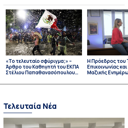
Τμήματος Φιλολογίας του Εθνικού και Καποδιστριακού
Πανεπιστημίου Αθηνών, Σπυριδούλα Βαρλοκώστα,
παρουσίασε το LexiGram, ένα καινοτόμο, σταθμισμένο
εργαλείο αξιολόγησης των λεξικών και γραμματικών
διαταραχών σε ελληνόφωνους ασθενείς με αφασία. Η
αφασία είναι επίκτητη γλωσσική […]
«Το τελευταίο σφύριγμα;» –
Η Πρόεδρος του
Άρθρο του Καθηγητή του ΕΚΠΑ
Επικοινωνίας κα
Στέλιου Παπαθανασόπουλου
Μαζικής Ενημέρ
στην εφημερίδα «ΤΑ ΝΕΑ»
Πανεπιστημίου Α
Καθηγήτρια Λίζα 
την απαγόρευση 
media σε ανηλίκ
Τελευταία Νέα