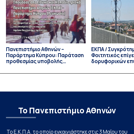
Διοίκησης Επιχειρήσεων και Οργανισμών τον Σεπτέμβριο
του 2026, ο Κοσμήτορας της Σχολής Οικονομικών και
Πολιτικών Επιστημών, Καθηγητής Νικόλαος Ηρειώτης, και ο
Πρόεδρος του Τμήματος […]
Πανεπιστήμιο Αθηνών –
ΕΚΠΑ / Συγκρότη
Παράρτημα Κύπρου: Παράταση
Φοιτητικός επίγ
προθεσμίας υποβολής
δορυφορικών επι
εκδήλωσης ενδιαφέροντος
λειτουργία!
υποψηφίων
Το Πανεπιστήμιο Αθηνών
Το Ε.Κ.Π.Α. το οποίο εγκαινιάστηκε στις 3 Μαΐου του