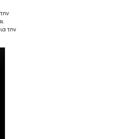
στην
αι
ια την