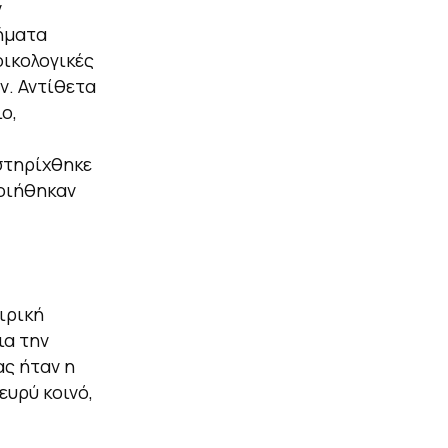
ν
ήματα
οικολογικές
ν. Αντίθετα
ο,
στηρίχθηκε
οιήθηκαν
ιρική
ια την
ας ήταν η
ευρύ κοινό,