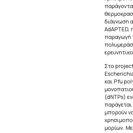
παράγονται
θερμοκρασί
διάγνωση α
AdAPTED, π
παραγωγή τ
πολυμεράση
ερευνητικο
Στο projec
Escherichi
και Pfu po
μονοπατιού
(dNTPs) εν
παράγεται 
μπορούν να
χρησιμοποι
μορίων. Με