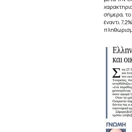
χαρακτηρισ
σήμερα, το
έναντι 7,2
πληθωρισμό