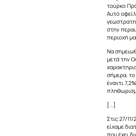
τούρκο Πρό
Αυτό οφείλ
γεωστρατηγ
στην περαι
περιοχή μα
Να σημειωθ
μετά την Ο
χαρακτηρισ
σήμερα, το
έναντι 7,2
πληθωρισμό
[…]
Στις 27/11
είχαμε δια
που έχει δ