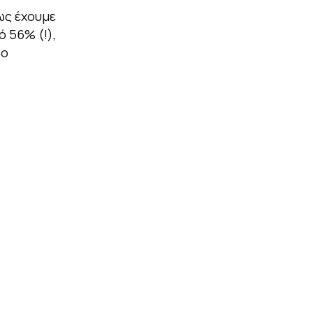
ως έχουμε
 56% (!),
 ο