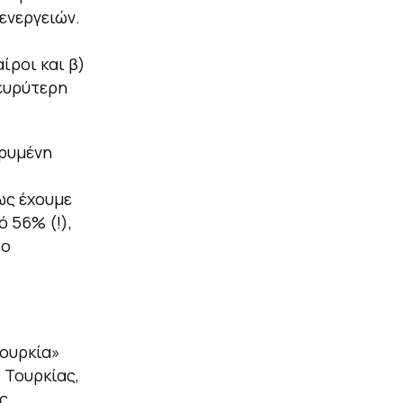
ενεργειών.
ίροι και β)
ευρύτερη
αρυμένη
ως έχουμε
 56% (!),
 ο
Τουρκία»
 Τουρκίας,
ς