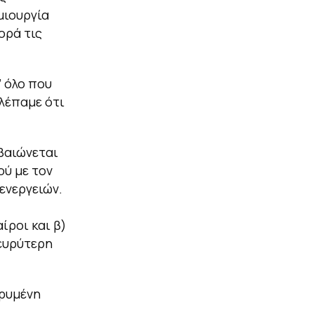
μιουργία
ορά τις
 όλο που
βλέπαμε ότι
βαιώνεται
ύ με τον
ενεργειών.
ίροι και β)
ευρύτερη
αρυμένη