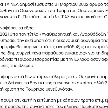
α ΤΑ ΝΕΑ δημοσίευσε στις 21 Μαρτίου 2022 άρθρο τ
Καθηγητή Οικονομικών του Τμήματος Οικονομικών 
αναγιώτη Ε. Πετράκη, με τίτλο “Ελληνοτουρκικά και Ο
ναφέρει τα εξής:
1/2021 υπό τον τίτλο «Αναθεωρητική και Ανορθόδοξη
τυπώσει την εκτίμηση ότι η οικονομική αδυναμία της
ιαμορφωθεί κυρίως από τις ανορθόδοξες οικονομικέ
της, δημιουργεί «ένα παράθυρο ευκαιρίας» για τη δη
ρόνιας περιόδου ισορροπίας με την Ελλάδα όσον αφ
κές της βλέψεις.
άφαμε αυτά δεν υπήρχε πόλεμος στην Ουκρανία παρ’
ι να δείχνει τα δόντια της η ενεργειακή κρίση, αλλά 
κή κρίση της Τουρκίας μεγεθυνόταν.
πουμε ότι αυτή η εκτίμηση με κάποιον τρόπο επιβε
της πρόσφατης συνάντησης του έλληνα Πρωθυπουργο