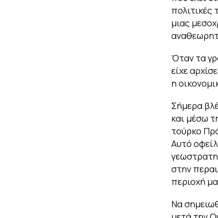
πολιτικές 
μιας μεσοχ
αναθεωρητι
Όταν τα γρ
είχε αρχίσε
η οικονομι
Σήμερα βλέ
και μέσω 
τούρκο Πρό
Αυτό οφείλ
γεωστρατηγ
στην περαι
περιοχή μα
Να σημειωθ
μετά την Ο