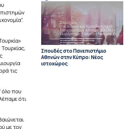
ου
Επιστημών
ικονομία”.
 Τουρκία»
 Τουρκίας,
Σπουδές στο Πανεπιστήμιο
ς
Αθηνών στην Κύπρο: Νέος
μιουργία
ιστοχώρος
ορά τις
 όλο που
βλέπαμε ότι
βαιώνεται
ύ με τον