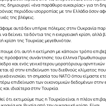
της, δημιουργεί «ένα παράθυρο ευκαιρίας» για τη δη
ρόνιας περιόδου ισορροπίας με την Ελλάδα όσον αφ
κές της βλέψεις.
άφαμε αυτά δεν υπήρχε πόλεμος στην Ουκρανία παρ’
ι να δείχνει τα δόντια της η ενεργειακή κρίση, αλλά 
κή κρίση της Τουρκίας μεγεθυνόταν.
πουμε ότι αυτή η εκτίμηση με κάποιον τρόπο επιβε
της πρόσφατης συνάντησης του έλληνα Πρωθυπουργο
εδρο και ενός γενικότερου μορατόριουμ αρνητικών 
εται α) στην επιδείνωση του διεθνούς κλίματος που
ικά ενισχύει τη σημασία του ΝΑΤΟ όπου είμαστε ετα
τέρω επιδείνωση των οικονομικών δεδομένων στην 
ς και ιδιαίτερα στην Τουρκία.
εί ότι εκτιμούμε πως η Τουρκία είναι η πλέον επιβ
υκρανία και Ρωσία από την ουκρανική κρίση. Είναι