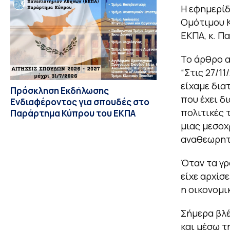
Η εφημερίδ
Ομότιμου 
ΕΚΠΑ, κ. Π
Το άρθρο α
“Στις 27/1
είχαμε δια
Πρόσκληση Εκδήλωσης
που έχει δ
Ενδιαφέροντος για σπουδές στο
πολιτικές 
Παράρτημα Κύπρου του ΕΚΠΑ
μιας μεσοχ
αναθεωρητι
Όταν τα γρ
είχε αρχίσε
η οικονομι
Σήμερα βλέ
και μέσω 