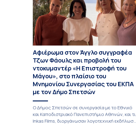
Αφιέρωμα στον Άγγλο συγγραφέα
Τζων Φάουλς και προβολή του
ντοκυμαντέρ «Η Επιστροφή του
Μάγου», στο πλαίσιο του
Μνημονίου Συνεργασίας του ΕΚΠΑ
με τον Δήμο Σπετσών
Ο Δήμος Σπετσών σε συνεργασία με το Εθνικό
και Καποδιστριακό Πανεπιστήμιο Αθηνών, και τ
Inkas Films, διοργάνωσαν λογοτεχνική εκδήλωσ
– αφιέρωμα στον Τζων Φάουλς, τον
σημαντικότερο Βρετανό πεζογράφο του 20ού