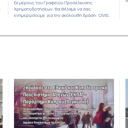
Α
Εκ μέρους του Γραφείου Προσέλκυσης
κ
υ
Χρηματοδοτήσεων, θα θέλαμε να σας
ε
ενημερώσουμε για την ακόλουθη δράση: CIVIS
ε
Alliance – Q&A sessions για υποψηφίους MSCA
Ι
Postdoctoral Fellowships Η προθεσμία της
σ
πρόσκλησης υποβολής προτάσεων για τα MSCA
Ε
Postdoctoral Fellowships πλησιάζει, με
δ
ς
καταληκτική ημερομηνία την 9η Σεπτεμβρίου. Στο
μ
πλαίσιο αυτό, η Συμμαχία CIVIS, με στόχο να
υποστηρίξει τους υποψηφίους […]