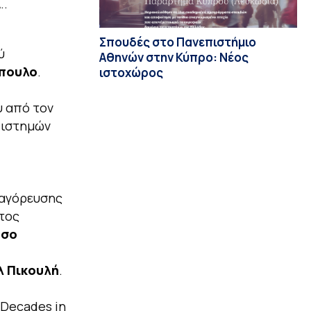
..
Σπουδές στο Πανεπιστήμιο
ύ
Αθηνών στην Κύπρο: Νέος
όπουλο
.
ιστοχώρος
υ από τον
πιστημών
ναγόρευσης
τος
άσο
λ Πικουλή
.
 Decades in