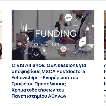
Στατιστικής όλων των Πανεπιστημίων της
κ
Ελλάδας και της Κύπρου. To Συνέδριο
Π
πραγματοποιήθηκε υπό την αιγίδα […]
υ
Π
π
Δ
Σ
ο
CIVIS Alliance: Q&A sessions για
υποψηφίους MSCA Postdoctoral
Fellowships – Ενημέρωση του
Γραφείου Προσέλκυσης
Χρηματοδοτήσεων του
Πανεπιστημίου Αθηνών
Μ
κ