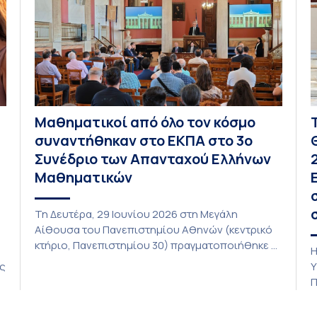
Μαθηματικοί από όλο τον κόσμο
συναντήθηκαν στο ΕΚΠΑ στο 3ο
Συνέδριο των Απανταχού Ελλήνων
Μαθηματικών
Τη Δευτέρα, 29 Ιουνίου 2026 στη Μεγάλη
Αίθουσα του Πανεπιστημίου Αθηνών (κεντρικό
κτήριο, Πανεπιστημίου 30) πραγματοποιήθηκε η
Η
τελετή έναρξης του 3ου Συνεδρίου των
ις
Υ
Απανταχού Ελλήνων Μαθηματικών το οποίο
η
Π
διοργανώνουν η Ελληνική Μαθηματική Εταιρεία
α
σε συνεργασία με τα Τμήματα Μαθηματικών και
τ