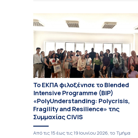
αιώνα, με την προβολή του ντοκυμαντέρ «Η
επιστροφή του Μάγου». Η εκδήλωση
διοργανώθηκε στο πλαίσιο της συνεργασίας το
Δήμου Σπετσών και του Εθνικού και
Καποδιστριακού […]
Το ΕΚΠΑ φιλοξένησε το Blended
Intensive Programme (BIP)
«PolyUnderstanding: Polycrisis,
Fragility and Resilience» της
Συμμαχίας CIVIS
Από τις 15 έως τις 19 Ιουνίου 2026, το Τμήμα