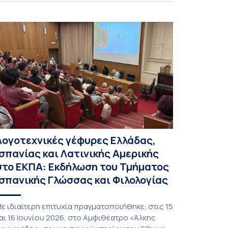
αι στις σπουδάστριες πραγματοποιήθηκε την
έμπτη 9 Ιουλίου 2026 στη Μεγάλη Αίθουσα του
ανεπιστημίου Αθηνών. Την προσφώνηση
ραγματοποίησε η Αντιπρύτανις Ακαδημαϊκών,
ιεθνών Σχέσεων και Εξωστρέφειας, καθηγήτρια
οφία Παπαϊωάννου. Χαιρετισμούς απήθυναν
ι: − Αναπληρωτής […]
Λογοτεχνικές γέφυρες Ελλάδας,
Ισπανίας και Λατινικής Αμερικής
στο ΕΚΠΑ: Εκδήλωση του Τμήματος
Ισπανικής Γλώσσας και Φιλολογίας
ε ιδιαίτερη επιτυχία πραγματοποιήθηκε, στις 15
αι 16 Ιουνίου 2026, στο Αμφιθέατρο «Άλκης