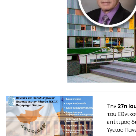
Την
27η Ιο
του Εθνικο
επίτιμος δ
Υγείας Παν