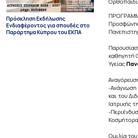
Ορθοπαιδικ
ΠΡΟΓΡΑΜ
Πρόσκληση Εκδήλωσης
Προσφώνησ
Ενδιαφέροντος για σπουδές στο
Πανεπιστη
Παράρτημα Κύπρου του ΕΚΠΑ
Παρουσίαση
καθηγητή 
Υγείας
Παν
Αναγόρευση
-Ανάγνωση 
και του Δι
Ιατρικής τ
-Περιένδυσ
Κοσμήτορα 
Ομιλία το