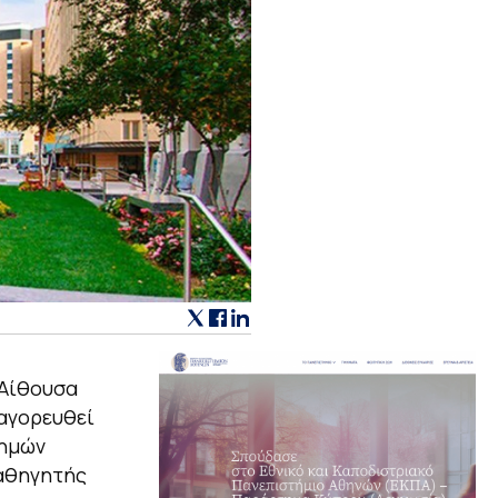
Αίθουσα
ναγορευθεί
τημών
Καθηγητής