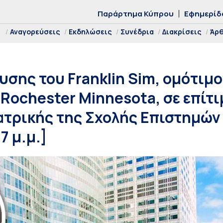
Παράρτημα Κύπρου
Εφημερίδ
Αναγορεύσεις
Εκδηλώσεις
Συνέδρια
Διακρίσεις
Άρ
υσης του Franklin Sim, ομότιμ
ο Rochester Minnesota, σε επίτ
ατρικής της Σχολής Επιστημών 
7 μ.μ.]