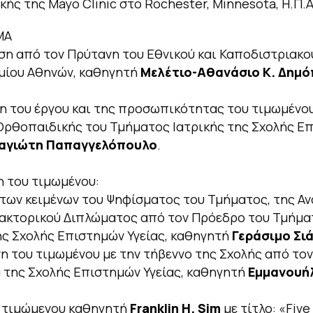
ής της Mayo Clinic στο Rochester, Minnesota, Η.Π.Α
ΜΑ
η από τον Πρύτανη του Εθνικού και Καποδιστριακο
μίου Αθηνών, καθηγητή
Μελέτιο-Αθανάσιο Κ. Δημ
 του έργου και της προσωπικότητας του τιμωμένο
Ορθοπαιδικής του Τμήματος Ιατρικής της Σχολής Ε
αγιώτη Παπαγγελόπουλο
.
 του τιμωμένου:
των κειμένων του Ψηφίσματος του Τμήματος, της Α
δακτορικού Διπλώματος από τον Πρόεδρο του Τμήμα
ης Σχολής Επιστημών Υγείας, καθηγητή
Γεράσιμο Σι
η του τιμωμένου με την τήβεννο της Σχολής από τον
της Σχολής Επιστημών Υγείας, καθηγητή
Εμμανουή
υ τιμώμενου καθηγητή
Franklin H. Sim
με τίτλο: «Five