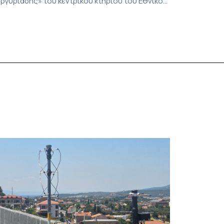
ργυριάδης» του κεντρικού κτηρίου του Εθνικού
αι Καποδιστριακού Πανεπιστημίου Αθηνών, η
κδήλωση «Η Λογοτεχνία ως χώρος
λευθερίας», που διοργάνωσε το Τμήμα
σπανικής Γλώσσας και Φιλολογίας σε
υνεργασία με το 18ο Φεστιβάλ ΛΕΑ (Λογοτεχνία
ν Αθήναις). Η εκδήλωση συγκέντρωσε
ιακεκριμένους συγγραφείς, πανεπιστημιακούς,
εταφραστές, […]