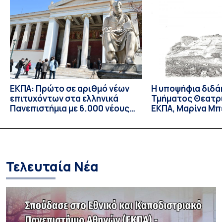
νέο ρεκόρ συμμετοχών. Για την Ελλάδα, η οποία συμμετείχε
για 8η συνεχόμενη φορά, […]
ΕΚΠΑ: Πρώτο σε αριθμό νέων
Η υποψήφια διδά
επιτυχόντων στα ελληνικά
Τμήματος Θεατρ
Πανεπιστήμια με 6.000 νέους
ΕΚΠΑ, Μαρίνα Μπ
φοιτητές/τριες – Πρώτη
δεκτή ως υπότρ
επιλογή για τους
Επισκέπτρια Ερε
περισσότερους επιτυχόντες
Orient-Institut I
Τελευταία Νέα