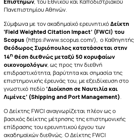
Επιστημών
, του Εθνικού και Καποδιστριακού
Πανεπιστημίου Αθηνών.
Σύμφωνα με τον ακαδημαϊκό ερευνητικό
Δείκτη
‘
Field
Weighted
Citation
Impact
’ (
FWCI
) του
Scopus
(https://www.scopus.com/), ο Καθηγητής
Θεόδωρος Συριόπουλος κατατάσσεται στην
η
14
θέση διεθνώς μεταξύ 50 κορυφαίων
οικονομολόγων
, ως προς την διεθνή
επιδραστικότητα, βαρύτητα και σημασία της
επιστημονικής έρευνάς του, με εξειδίκευση στο
γνωστικό πεδίο
‘Διοίκηση σε Ναυτιλία και
Λιμένες’ (
Shipping
and
Port
Management
)
.
Ο Δείκτης FWCI αναγνωρίζεται πλέον ως ο
βασικός δείκτης μέτρησης της επιστημονικής
επίδρασης του ερευνητικού έργου των
ακαδημαϊκών διεθνώς. Ο Δείκτης FWCI