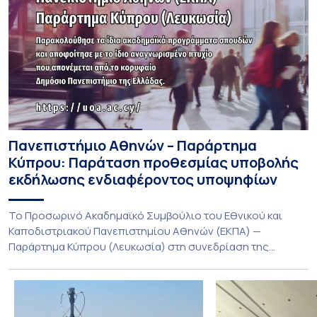
Πανεπιστήμιο Αθηνών – Παράρτημα
Κύπρου: Παράταση προθεσμίας υποβολής
εκδήλωσης ενδιαφέροντος υποψηφίων
Το Προσωρινό Ακαδημαϊκό Συμβούλιο του Εθνικού και
Καποδιστριακού Πανεπιστημίου Αθηνών (ΕΚΠΑ) —
Παράρτημα Κύπρου (Λευκωσία) στη συνεδρίαση της
Πέμπτης 23 Ιουλίου 2026, αποφασίζει ομόφωνα την
παράταση της προθεσμίας υποβολής εκδήλωσης
ενδιαφέροντος για την φοίτηση σε Προγράμματα Σπουδών,
Τμημάτων του Πανεπιστημίου μας στο Παράρτημα Κύπρου