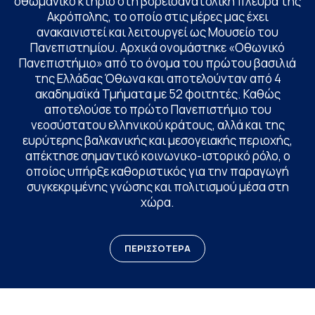
οθωμανικό κτήριο στη βορειοανατολική πλευρά της
Ακρόπολης, το οποίο στις μέρες μας έχει
ανακαινιστεί και λειτουργεί ως Μουσείο του
Πανεπιστημίου. Αρχικά ονομάστηκε «Οθωνικό
Πανεπιστήμιο» από το όνομα του πρώτου βασιλιά
της Ελλάδας Όθωνα και αποτελούνταν από 4
ακαδημαϊκά Τμήματα με 52 φοιτητές. Καθώς
αποτελούσε το πρώτο Πανεπιστήμιο του
νεοσύστατου ελληνικού κράτους, αλλά και της
ευρύτερης βαλκανικής και μεσογειακής περιοχής,
απέκτησε σημαντικό κοινωνικο-ιστορικό ρόλο, ο
οποίος υπήρξε καθοριστικός για την παραγωγή
συγκεκριμένης γνώσης και πολιτισμού μέσα στη
χώρα.
ΠΕΡΙΣΣΟΤΕΡΑ