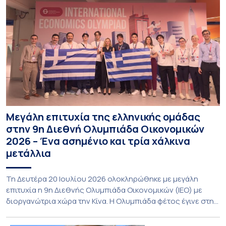
Μεγάλη επιτυχία της ελληνικής ομάδας
στην 9η Διεθνή Ολυμπιάδα Οικονομικών
2026 – Ένα ασημένιο και τρία χάλκινα
μετάλλια
Τη Δευτέρα 20 Ιουλίου 2026 ολοκληρώθηκε με μεγάλη
επιτυχία η 9η Διεθνής Ολυμπιάδα Οικονομικών (ΙΕΟ) με
διοργανώτρια χώρα την Κίνα. Η Ολυμπιάδα φέτος έγινε στην
πόλη Shenzhen της Νότιας Κίνας και υποδέχθηκε με φυσική
παρουσία αποστολές από 55 χώρες, αριθμός που αποτελεί