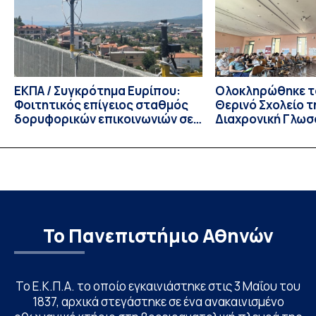
για το ακαδημαϊκό έτος 2026-2027, έως τη Δευτέρα 31
Αυγούστου 2026. […]
ΕΚΠΑ / Συγκρότημα Ευρίπου:
Ολοκληρώθηκε το
Φοιτητικός επίγειος σταθμός
Θερινό Σχολείο τ
δορυφορικών επικοινωνιών σε
Διαχρονική Γλωσ
λειτουργία!
CIVIS BIP Course
Linguistics in th
με συντονισμό τ
Το Πανεπιστήμιο Αθηνών
Το Ε.Κ.Π.Α. το οποίο εγκαινιάστηκε στις 3 Μαΐου του
1837, αρχικά στεγάστηκε σε ένα ανακαινισμένο