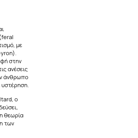
αι
feral
ισμό, με
eyron).
οφή στην
τις ανέσεις
αν άνθρωπο
ή υστέρηση.
tard, ο
δεύσει,
τη θεωρία
η των