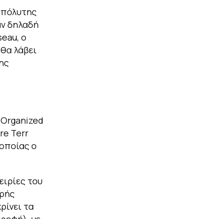
 απόλυτης
αν δηλαδή
eau, ο
 θα λάβει
ης
g Organized
re Terr
 οποίας ο
ειρίες του
κρής
ρίνει τα