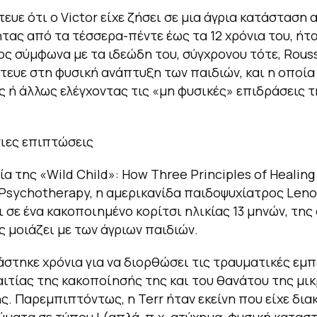
τευε ότι ο Victor είχε ζήσει σε μια άγρια κατάσταση
τας από τα τέσσερα-πέντε έως τα 12 χρόνια του, ήτ
ς σύμφωνα με τα ιδεώδη του, σύγχρονου τότε, Rouss
τευε στη φυσική ανάπτυξη των παιδιών, και η οποία
 ή άλλως ελέγχοντας τις «μη φυσικές» επιδράσεις τ
ιες επιπτώσεις
ία της «Wild Child»: How Three Principles of Healin
f Psychotherapy, η αμερικανίδα παιδοψυχίατρος Leno
 σε ένα κακοποιημένο κορίτσι ηλικίας 13 μηνών, της
 μοιάζει με των άγριων παιδιών.
ιάστηκε χρόνια για να διορθώσει τις τραυματικές εμπ
αιτίας της κακοποίησής της και του θανάτου της μι
ς. Παρεμπιπτόντως, η Terr ήταν εκείνη που είχε διακ