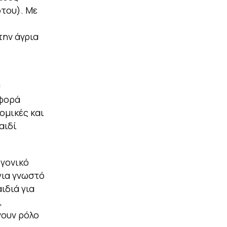
του). Με
ην άγρια
υ
αφορά
ομικές και
αιδί
 γονικό
για γνωστό
ιδιά για
,
νουν ρόλο