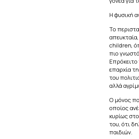
γονέα για 
Η φυσική α
Το περιστατ
απευκταία,
children, 
πιο γνωστό 
Eπρόκειτο 
επαρχία της
του πολιτι
αλλά αγρίμι
Ο μόνος πο
οποίος ανέ
κυρίως στο
του, ότι δ
παιδιών.