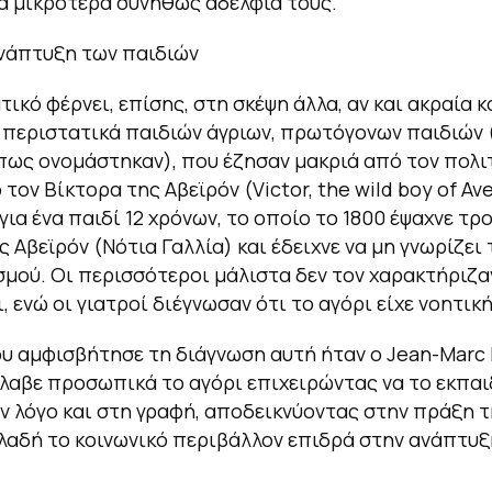
τα μικρότερα συνήθως αδέλφια τους.
νάπτυξη των παιδιών
ικό φέρνει, επίσης, στη σκέψη άλλα, αν και ακραία κ
 περιστατικά παιδιών άγριων, πρωτόγονων παιδιών (
όπως ονομάστηκαν), που έζησαν μακριά από τον πολιτ
τον Βίκτορα της Αβεϊρόν (Victor, the wild boy of Av
για ένα παιδί 12 χρόνων, το οποίο το 1800 έψαχνε τρ
 Αβεϊρόν (Νότια Γαλλία) και έδειχνε να μη γνωρίζει 
σμού. Οι περισσότεροι μάλιστα δεν τον χαρακτήριζ
, ενώ οι γιατροί διέγνωσαν ότι το αγόρι είχε νοητικ
υ αμφισβήτησε τη διάγνωση αυτή ήταν ο Jean-Marc I
λαβε προσωπικά το αγόρι επιχειρώντας να το εκπαι
ν λόγο και στη γραφή, αποδεικνύοντας στην πράξη 
ηλαδή το κοινωνικό περιβάλλον επιδρά στην ανάπτυξ