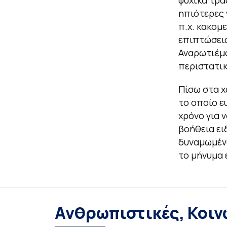
ψυχικά τρα
ηπιότερες 
π.χ. κακομ
επιπτώσεις
Αναρωτιέμα
περιστατικ
Πίσω στα χ
το οποίο ε
χρόνο για 
βοήθεια ει
δυναμωμένα
το μήνυμα 
Ανθρωπιστικές, Κοιν