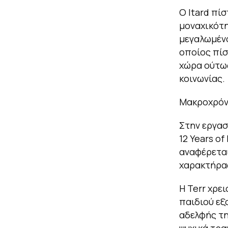
Ο Itard πίσ
μοναχικότη
μεγαλωμένο
οποίος πίσ
χώρα ούτως
κοινωνίας.
Μακροχρόν
Στην εργασ
12 Years o
αναφέρεται
χαρακτήρας
Η Terr χρε
παιδιού εξ
αδελφής τη