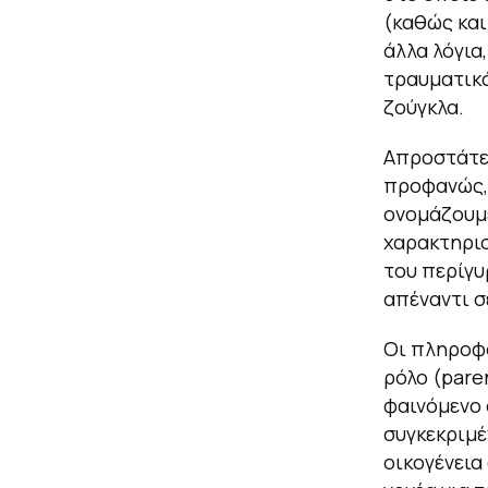
(καθώς και
άλλα λόγια
τραυματικ
ζούγκλα.
Απροστάτευ
προφανώς, 
ονομάζουμε
χαρακτηρισ
του περίγυ
απέναντι σ
Οι πληροφο
ρόλο (pare
φαινόμενο 
συγκεκριμέ
οικογένεια