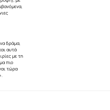
τροφή), με
αμβανόμενα,
νιες
ένα δράμα,
και αυτά
ιρίες με τη
μα πιο
ναι τώρα
».