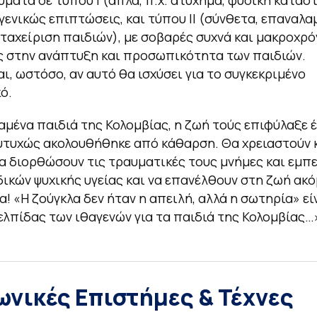
ύματα σε τύπου Ι (απλά, π.χ. ατύχημα, φυσική κατασ
γενικώς επιπτώσεις, και τύπου ΙΙ (σύνθετα, επαναλ
εταχείριση παιδιών), με σοβαρές συχνά και μακροχρό
 στην ανάπτυξη και προσωπικότητα των παιδιών.
ι, ωστόσο, αν αυτό θα ισχύσει για το συγκεκριμένο
ό.
αμένα παιδιά της Κολομβίας, η ζωή τούς επιφύλαξε 
υτυχώς ακολουθήθηκε από κάθαρση. Θα χρειαστούν 
να διορθώσουν τις τραυματικές τους μνήμες και εμπε
δικών ψυχικής υγείας και να επανέλθουν στη ζωή ακό
! «Η ζούγκλα δεν ήταν η απειλή, αλλά η σωτηρία» εί
ελπίδας των ιθαγενών για τα παιδιά της Κολομβίας…
ωνικές Επιστήμες & Τέχνες