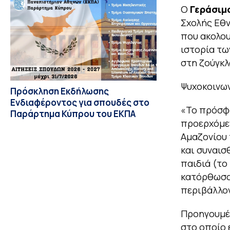
Ο
Γεράσιμ
Σχολής Εθν
που ακολου
ιστορία τω
στη ζούγκλ
Ψυχοκοινω
Πρόσκληση Εκδήλωσης
Ενδιαφέροντος για σπουδές στο
«Το πρόσφ
Παράρτημα Κύπρου του ΕΚΠΑ
προερχόμεν
Αμαζονίου 
και συναισ
παιδιά (το
κατόρθωσαν
περιβάλλον
Προηγουμέν
στο οποίο 