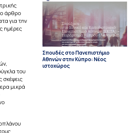
ατρικής
το άρθρο
ατα για την
ς ημέρες
Σπουδές στο Πανεπιστήμιο
Αθηνών στην Κύπρο: Νέος
ών,
ιστοχώρος
ούγκλα του
ς σκέψεις
ερα μικρά
)
νο
ροπλάνου
τους