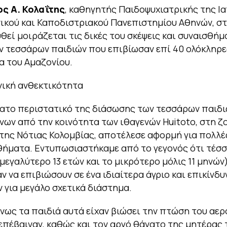
ος Α. Κολαΐτης
, καθηγητής Παιδοψυχιατρικής της Ι
ικού και Καποδιστριακού Πανεπιστημίου Αθηνών, σ
θεί μοιράζεται τις δικές του σκέψεις και συναισθήμ
ν τεσσάρων παιδιών που επιβίωσαν επί 40 ολόκληρε
α του Αμαζονίου.
νική ανθεκτικότητα
ατο περιστατικό της διάσωσης των τεσσάρων παιδι
ων από την κοινότητα των ιθαγενών Huitoto, στη ζ
της Νότιας Κολομβίας, αποτέλεσε αφορμή για πολλέ
θήματα. Εντυπωσιαστήκαμε από το γεγονός ότι τέσσ
 μεγαλύτερο 13 ετών και το μικρότερο μόλις 11 μηνών
 να επιβιώσουν σε ένα ιδιαίτερα άγριο και επικίνδυ
 για μεγάλο σχετικά διάστημα.
ως τα παιδιά αυτά είχαν βιώσει την πτώση του αε
επέβαιναν, καθώς και τον αργό θάνατο της μητέρας 