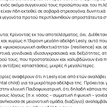
 ενός ακόμα συγγενικού τους προσώπου και του πιλό
, είχαν ήδη εκτεθεί σε σοβαρά στρεσογόνα, δυνητικά
ά γεγονότα προτού περιπλανηθούν απροστάτευτα στ
τα; Κρίνοντας εκ του αποτελέσματος, όχι. Διέθεταν
και κυρίως η 13χρονη μεγάλη αδελφή Lesly, αυτό πο
 «ψυχοκοινωνική ανθεκτικότητα» (resilience) και 
τικά, γονιδιακά, ιδιοσυγκρασιακά, και δεξιότητες, ατ
ρού τους, που προστατεύουν και χαλυβδώνουν ένα π
ε αντίξοες καταστάσεις, μικρές ή μεγαλύτερες.
ρίες αναφέρουν ότι η Lesly είχε από ετών αναλάβει
ntal child) για τα μικρότερα αδέλφια της. Πρόκειται 
στην κλινική Παιδοψυχιατρική, ότι δηλαδή κάποια πα
νους λόγους (π.χ. νόσος – σωματική ή ψυχική – γονέα
 ανήκουσα σε μειονοτική ομάδα, διαζύγιο) αναλαμβά