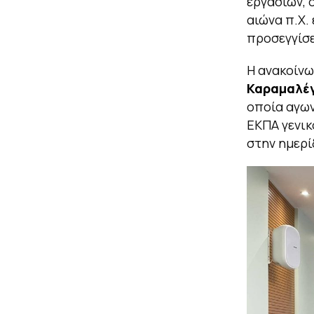
εργασιών, 
αιώνα π.Χ. 
προσεγγίσε
Η ανακοίνω
Καραμαλέ
οποία αγων
ΕΚΠΑ γενικ
στην ημερί