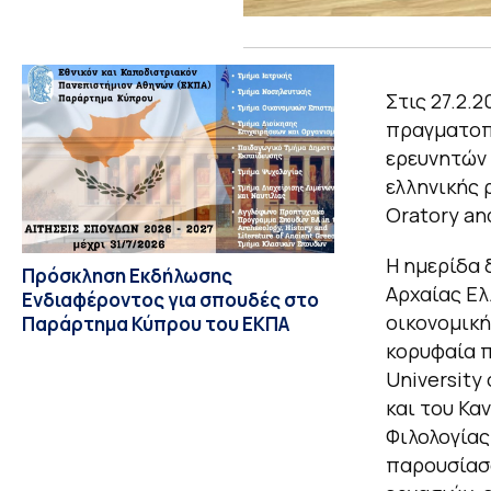
Στις 27.2.
πραγματοπο
ερευνητών 
ελληνικής 
Oratory and
Η ημερίδα
Πρόσκληση Εκδήλωσης
Αρχαίας Ελ
Ενδιαφέροντος για σπουδές στο
οικονομική
Παράρτημα Κύπρου του ΕΚΠΑ
κορυφαία π
University
και του Κα
Φιλολογίας
παρουσίασα