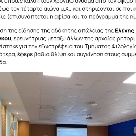
οι οποίες καλύπτουν χρονικό άνυσμα από τον όψιμο
έως τον τέταρτο αιώνα μ.Χ., και στηρίζονται σε ποικ
ις (επισυνάπτεται η αφίσα και το πρόγραμμα της ημ
ση της είδησης της αδόκητης απώλειας της
Ελένης
γκου
, ερευνήτριας μεταξύ άλλων της αρχαίας ρητορι
ίστηκε για την εξωστρέφεια του Τμήματος Φιλολογία
ότερα, έφερε βαθιά θλίψη και συγκίνηση στους συμμ
δα.