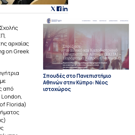
 Σχολής
Π,
της αρχαίας
ng on Greek
γήτρια
Σπουδές στο Πανεπιστήμιο
 με
Αθηνών στην Κύπρο: Νέος
ς από
ιστοχώρος
 London,
f Florida)
Τμήματος
ας)
υς