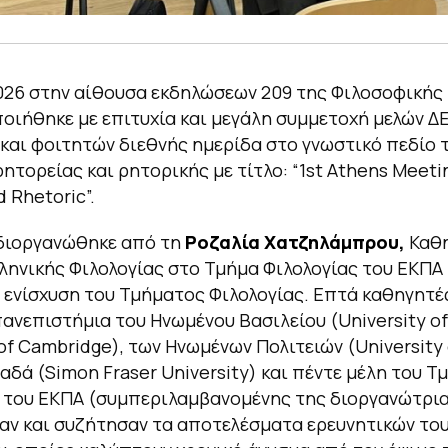
2026 στην αίθουσα εκδηλώσεων 209 της Φιλοσοφικής
ιήθηκε με επιτυχία και μεγάλη συμμετοχή μελών ΔΕ
και φοιτητών διεθνής ημερίδα στο γνωστικό πεδίο 
ρητορείας και ρητορικής με τίτλο: “1st Athens Meeti
 Rhetoric”.
 διοργανώθηκε από τη
Ροζαλία Χατζηλάμπρου,
Καθη
ληνικής Φιλολογίας στο Τμήμα Φιλολογίας του ΕΚΠΑ
 ενίσχυση του Τμήματος Φιλολογίας. Επτά καθηγητέ
ανεπιστήμια του Ηνωμένου Βασιλείου (University of
 of Cambridge), των Ηνωμένων Πολιτειών (University o
ναδά (Simon Fraser University) και πέντε μέλη του 
 του ΕΚΠΑ (συμπεριλαμβανομένης της διοργανώτρι
ν και συζήτησαν τα αποτελέσματα ερευνητικών το