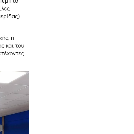
 πέμπτο
ίλες
ερίδας).
κής, η
ς και του
ετέχοντες