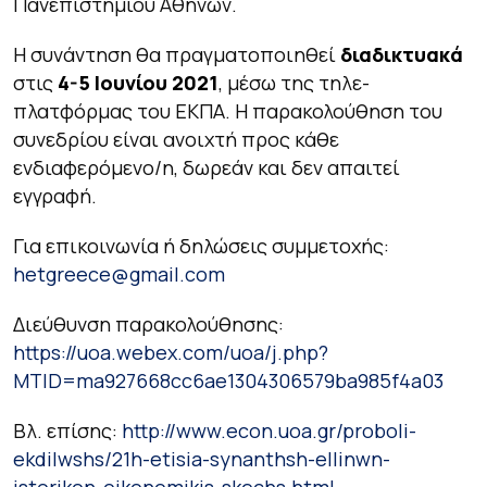
Πανεπιστημίου Αθηνών.
Η συνάντηση θα πραγματοποιηθεί
διαδικτυακά
στις
4-5 Ιουνίου 2021
, μέσω της τηλε-
πλατφόρμας του ΕΚΠΑ. Η παρακολούθηση του
συνεδρίου είναι ανοιχτή προς κάθε
ενδιαφερόμενο/η, δωρεάν και δεν απαιτεί
εγγραφή.
Για επικοινωνία ή δηλώσεις συμμετοχής:
hetgreece@gmail.com
Διεύθυνση παρακολούθησης:
https://uoa.webex.com/uoa/j.php?
MTID=ma927668cc6ae1304306579ba985f4a03
Βλ. επίσης:
http://www.econ.uoa.gr/proboli-
ekdilwshs/21h-etisia-synanthsh-ellinwn-
istorikon-oikonomikis-skechs.html