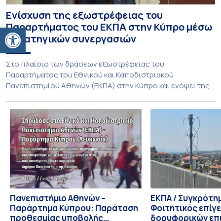
Ενίσχυση της εξωστρέφειας του
Παραρτήματος του ΕΚΠΑ στην Κύπρο μέσω
Ανοίξτε τη γραμμή εργαλείων
στρατηγικών συνεργασιών
Στο πλαίσιο των δράσεων εξωστρέφειας του
Παραρτήματος του Εθνικού και Καποδιστριακού
Πανεπιστημίου Αθηνών (ΕΚΠΑ) στην Κύπρο και ενόψει της
έναρξης των προπτυχιακών προγραμμάτων σπουδών του
Τμήματος Οικονομικών Επιστημών και του Τμήματος
Διοίκησης Επιχειρήσεων και Οργανισμών τον Σεπτέμβριο
του 2026, ο Κοσμήτορας της Σχολής Οικονομικών και
Πολιτικών Επιστημών, Καθηγητής Νικόλαος Ηρειώτης, και ο
Πρόεδρος του Τμήματος […]
Πανεπιστήμιο Αθηνών –
ΕΚΠΑ / Συγκρότη
Παράρτημα Κύπρου: Παράταση
Φοιτητικός επίγ
προθεσμίας υποβολής
δορυφορικών επι