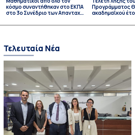
Μαθηματικοί από όλο τον
Τελετή λήξης το
κόσμο συναντήθηκαν στο ΕΚΠΑ
Προγράμματος Θ.
στο 3ο Συνέδριο των Απανταχού
ακαδημαϊκού έτο
Ελλήνων Μαθηματικών
και απονομής τω
Σπουδών στους 
και στις σπουδά
Τελευταία Νέα