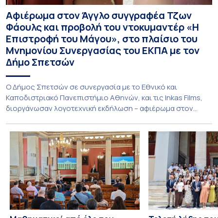
Αφιέρωμα στον Άγγλο συγγραφέα Τζων
Φάουλς και προβολή του ντοκυμαντέρ «Η
Επιστροφή του Μάγου», στο πλαίσιο του
Μνημονίου Συνεργασίας του ΕΚΠΑ με τον
Δήμο Σπετσών
Ο Δήμος Σπετσών σε συνεργασία με το Εθνικό και
Καποδιστριακό Πανεπιστήμιο Αθηνών, και τις Inkas Films,
διοργάνωσαν λογοτεχνική εκδήλωση – αφιέρωμα στον
Τζων Φάουλς, τον σημαντικότερο Βρετανό πεζογράφο του
20ού αιώνα, με την προβολή του ντοκυμαντέρ «Η
επιστροφή του Μάγου». Η εκδήλωση διοργανώθηκε στο
πλαίσιο της συνεργασίας του Δήμου Σπετσών και του
Εθνικού και Καποδιστριακού […]