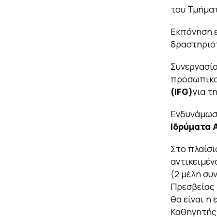
του Τμήματ
Εκπόνηση ε
δραστηριό
Συνεργασία
προσωπικο
(
IFG)
για τ
Ενδυνάμωσ
Ιδρύματα 
Στο πλαίσι
αντικειμέν
(2 μέλη συ
Πρεσβείας 
θα είναι η
Καθηγητής