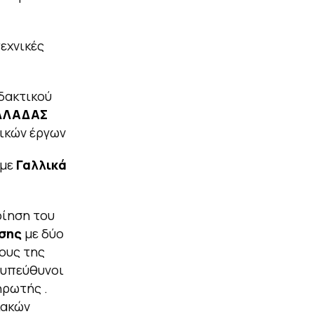
εχνικές
δακτικού
ΕΛΛΑΔΑΣ
ικών έργων
 με
Γαλλικά
οίηση του
σης
με δύο
ρους της
 υπεύθυνοι
ηρωτής .
ιακών