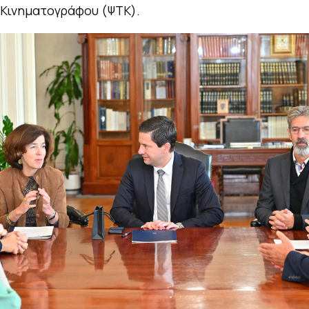
 Κινηματογράφου (ΨΤΚ).