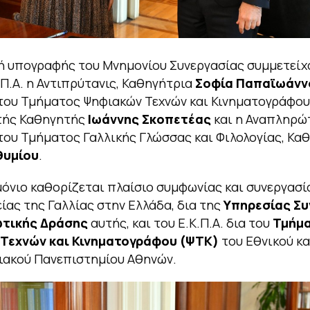
ή υπογραφής του Μνημονίου Συνεργασίας συμμετείχ
.Π.Α. η Αντιπρύτανις, Καθηγήτρια
Σοφία Παπαϊωάνν
ου Τμήματος Ψηφιακών Τεχνών και Κινηματογράφου
ής Καθηγητής
Ιωάννης Σκοπετέας
και η Αναπληρώ
ου Τμήματος Γαλλικής Γλώσσας και Φιλολογίας, Κα
θυμίου
.
όνιο καθορίζεται πλαίσιο συμφωνίας και συνεργασί
ίας της Γαλλίας στην Ελλάδα, δια της
Υπηρεσίας Συ
τικής Δράσης
αυτής, και του Ε.Κ.Π.Α. δια του
Τμήμ
Τεχνών και Κινηματογράφου (ΨΤΚ)
του Εθνικού κα
ιακού Πανεπιστημίου Αθηνών.