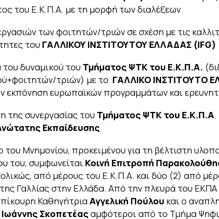
ος του Ε.Κ.Π.Α. με τη μορφή των διαλέξεων
ργασιών των φοιτητών/τριών σε σχέση με τις καλλιτ
τητες του
ΓΑΛΛΙΚΟΥ ΙΝΣΤΙΤΟΥΤΟΥ ΕΛΛΑΔΑΣ (
IFG)
 του δυναμικού του
Τμήματος ΨΤΚ του Ε.Κ.Π.Α.
(δι
ύ+φοιτητών/τριών) με το
ΓΑΛΛΙΚΟ ΙΝΣΤΙΤΟΥΤΟ 
ην εκπόνηση ευρωπαϊκών προγραμμάτων και ερευνητ
η της συνεργασίας του
Τμήματος ΨΤΚ του Ε.Κ.Π.Α
.
Ανώτατης Εκπαίδευσης
ο του Μνημονίου, προκειμένου για τη βέλτιστη υλοπ
ου του, συμφωνείται
Κοινή Επιτροπή Παρακολούθη
νολικώς, από μέρους του Ε.Κ.Π.Α. και δύο (2) από μέ
της Γαλλίας στην Ελλάδα. Aπό την πλευρά του ΕΚΠΑ
 επίκουρη Καθηγήτρια
Αγγελική Πούλου
και ο αναπλ
Ιωάννης Σκοπετέας
αμφότεροι από το Τμήμα Ψηφ