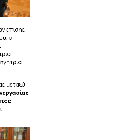
αν επίσης
ου
, ο
,
τρια
θηγήτρια
ας μεταξύ
νεργασίας
ατος
ι