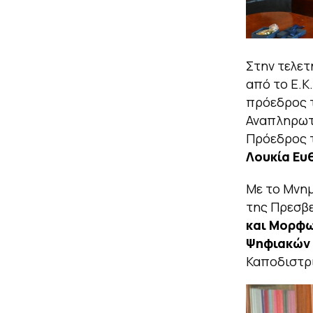
Στην τελετ
από το Ε.Κ
πρόεδρος τ
Αναπληρωτ
Πρόεδρος τ
Λουκία Ευ
Με το Μνημ
της Πρεσβε
και Μορφω
Ψηφιακών 
Καποδιστρ