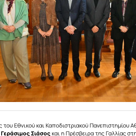
 του Εθνικού και Καποδιστριακού Πανεπιστημίου 
ς
Γεράσιμος Σιάσος
και η Πρέσβειρα της Γαλλίας στ