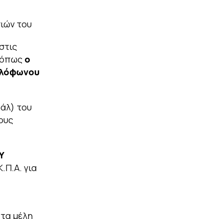
σιών του
στις
όπως
ο
λλόφωνου
άλ) του
ους
Υ
.Π.Α. για
 τα μέλη