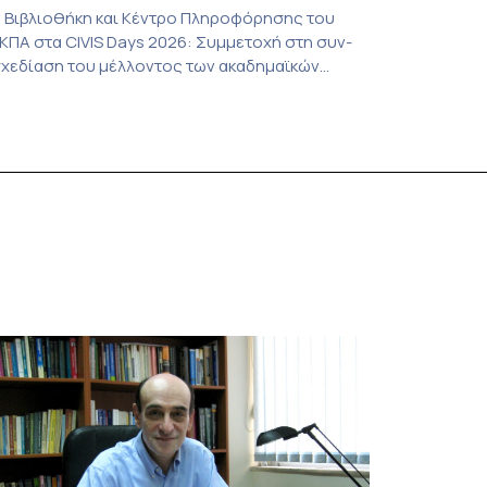
 Βιβλιοθήκη και Κέντρο Πληροφόρησης του
ΚΠΑ στα CIVIS Days 2026: Συμμετοχή στη συν-
χεδίαση του μέλλοντος των ακαδημαϊκών
ιβλιοθηκών Στην αποστολή που εκπροσώπησε
ο ΕΚΠΑ στη φετινή εκδήλωση «CIVIS Days», με
πικεφαλής την Αντιπρύτανι Ακαδημαϊκών,
ιεθνών Σχέσεων και Εξωστρέφειας, Καθηγήτρια
. Σοφία Παπαϊωάννου, συμμετείχε ενεργά και η
ιβλιοθήκη και Κέντρο Πληροφόρησης (ΒΚΠ) του
δρύματος. Οι […]