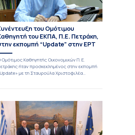
Συνέντευξη του Ομότιμου
Καθηγητή του ΕΚΠΑ, Π.Ε. Πετράκη,
στην εκπομπή “Update” στην ΕΡΤ
 Ομότιμος Καθηγητής Οικονομικών Π. Ε.
ετράκης ήταν προσκεκλημένος στην εκπομπή
Update» με τη Σταυρούλα Χριστοφιλέα
27/7/2026). Συζήτησε για τις οικονομικές
υνέπειες στην ενέργεια για την Ελλάδα και,
ενικότερα, την Ευρώπη από τις εξελίξεις στον
όλεμο ΗΠΑ – Ιράν, καθώς και για τη διακύμανση
ων τιμών στα καύσιμα. Για να δείτε τη
υνέντευξη, πατήστε εδώ.