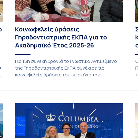
ο
Κοινωφελείς Δράσεις
Γηροδοντιατρικής ΕΚΠΑ για το
Ακαδημαϊκό Έτος 2025-26
Για 15η συνεχή χρονιά το Γνωστικό Αντικείμενο
O
υ
της Γηροδοντιατρικής ΕΚΠΑ συνέχισε τις
Π
κοινωφελείς δράσεις του με στόχο την
«
προαγωγή της στοματικής υγείας των ευάλωτων
(
ηλικιωμένων συμπολιτών μας. Το πρόγραμμα της
σ
ο
υποχρεωτικής «κοινωφελούς μάθησης» στο
γ
μάθημα της Γηροδοντιατρικής 10ου εξαμήνου,
π
περιλάμβανε εκπαιδευτικές δραστηριότητες στο
τ
Γηροκομείο-Πτωχοκομείο Αθηνών, στο
σ
Οδοντιατρικό Τμήμα/Μονάδα ΑΜΕΑ Ενηλίκων
Ασκληπιείου Βούλας, στο Κέντρο Γηριατρικής […]