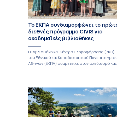
Το ΕΚΠΑ συνδιαμορφώνει το πρώτ
διεθνές πρόγραμμα CIVIS για
ακαδημαϊκές βιβλιοθήκες
Η Βιβλιοθήκη και Κέντρο Πληροφόρησης (ΒΚΠ)
του Εθνικού και Καποδιστριακού Πανεπιστημίο
Αθηνών (ΕΚΠΑ) συμμετείχε στον σχεδιασμό και
την υλοποίηση του CIVIS Blended Intensive
Programme (BIP) με τίτλο «Transformative
Libraries and Participatory Culture” (IMOTION), τ
οποίο πραγματοποιήθηκε με διαδικτυακές και
δια ζώσης εκπαιδευτικές δράσεις από τις 3
Ιουνίου έως τις 10 Ιουλίου 2026. Το πρόγραμμα
αποτελεί […]