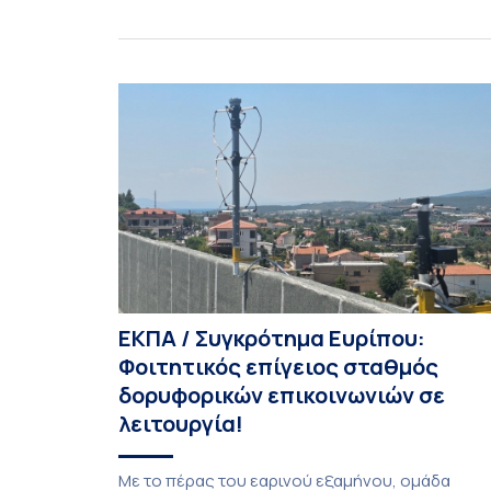
(International Mathematics Competition), ο
οποίος πραγματοποιήθηκε στις 29 και 30
Ιουλίου στο Blagoevgrad της Βουλγαρίας. Σε
αυτόν συμμετείχαν 447 φοιτητές
εκπροσωπώντας 135 πανεπιστήμια από 46
χώρες. Από την Ελλάδα, συμμετείχαν επίσης το
Εθνικό Μετσόβιο Πολυτεχνείο, το Αριστοτέλειο
Πανεπιστήμιο […]
ΕΚΠΑ / Συγκρότημα Ευρίπου:
Φοιτητικός επίγειος σταθμός
δορυφορικών επικοινωνιών σε
λειτουργία!
Με το πέρας του εαρινού εξαμήνου, ομάδα