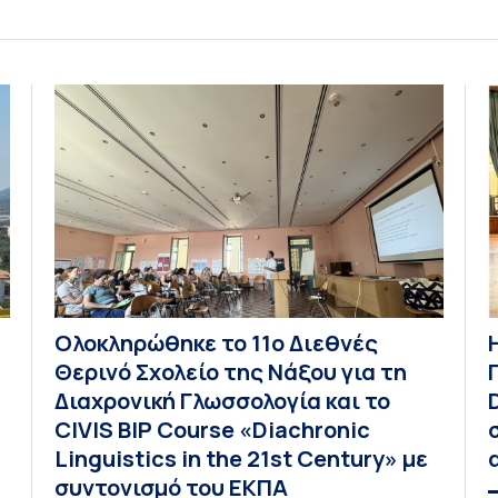
ενόψει της έναρξης των προπτυχιακών
προγραμμάτων σπουδών του Τμήματος
Οικονομικών Επιστημών και του Τμήματος
Διοίκησης Επιχειρήσεων και Οργανισμών τον
Σεπτέμβριο του 2026, ο Κοσμήτορας της Σχολής
Οικονομικών και Πολιτικών Επιστημών,
Καθηγητής Νικόλαος Ηρειώτης, και ο Πρόεδρος
του Τμήματος […]
Ολοκληρώθηκε το 11ο Διεθνές
Θερινό Σχολείο της Νάξου για τη
Διαχρονική Γλωσσολογία και το
CIVIS BIP Course «Diachronic
Linguistics in the 21st Century» με
συντονισμό του ΕΚΠΑ