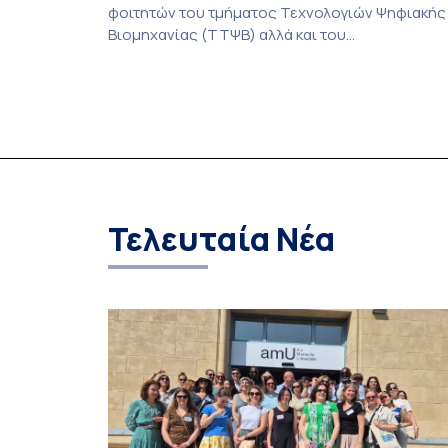
φοιτητών του τμήματος Τεχνολογιών Ψηφιακής
Βιομηχανίας (ΤΤΨΒ) αλλά και του
Αεροδιαστημικής Επιστήμης και Τεχνολογίας
ολοκλήρωσε την κατασκευή επίγειου σταθμού
λήψης δορυφορικών σημάτων. Ο σταθμός
λειτουργεί πλέον στο Συγκρότημα Ευρίπου και
εντάσσεται στο παγκόσμιο δίκτυο SatNOGS. Η
ιδέα προέκυψε έπειτα από την επίσκεψη
φοιτητών του ΤΤΨΒ στο Open Source […]
Τελευταία Νέα