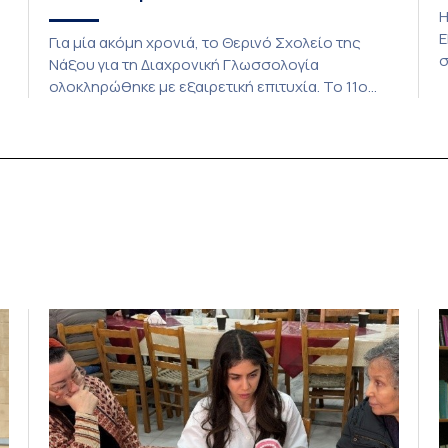
Η
Ε
Για μία ακόμη χρονιά, το Θερινό Σχολείο της
σ
Νάξου για τη Διαχρονική Γλωσσολογία
β
ολοκληρώθηκε με εξαιρετική επιτυχία. Το 11ο
τ
Διεθνές Θερινό Σχολείο της Νάξου, μαζί με τη
ε
διά ζώσης φάση του CIVIS BIP Course «Diachronic
Δ
Linguistics in the 21st Century», διεξήχθη από τις
κ
19 έως τις 25 Ιουλίου 2026 στο ιστορικό κτίριο
Β
της πρώην σχολής […]
Ι