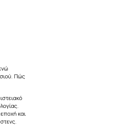
ενώ
σιού. Πώς
αιστειακό
λογίας.
 εποχή και
ρστενς.