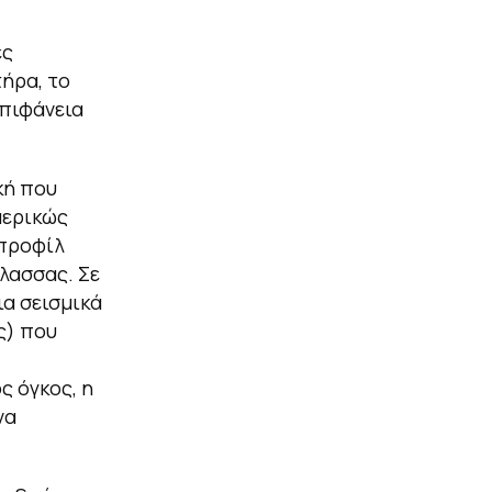
ες
τήρα, το
επιφάνεια
κή που
μερικώς
 προφίλ
λασσας. Σε
ια σεισμικά
ς) που
ς όγκος, η
να