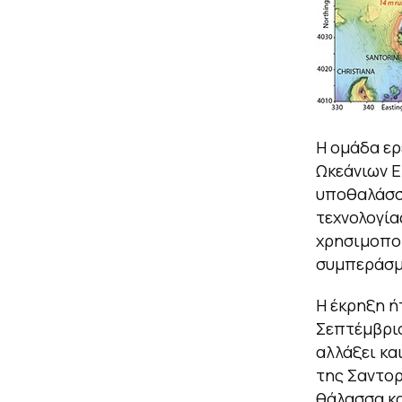
Η ομάδα ερ
Ωκεάνιων Ε
υποθαλάσσ
τεχνολογία
χρησιμοποι
συμπεράσμ
Η έκρηξη ή
Σεπτέμβριο
αλλάξει κα
της Σαντορ
θάλασσα κα