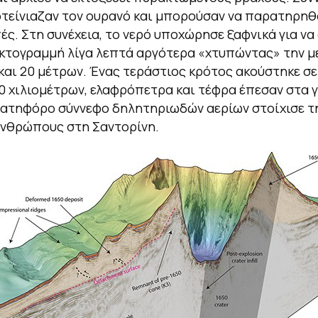
τείνιαζαν τον ουρανό και μπορούσαν να παρατηρηθ
ές. Στη συνέχεια, το νερό υποχώρησε ξαφνικά για να
κτογραμμή λίγα λεπτά αργότερα «χτυπώντας» την μ
και 20 μέτρων. Ένας τεράστιος κρότος ακούστηκε σ
0 χιλιομέτρων, ελαφρόπετρα και τέφρα έπεσαν στα 
νατηφόρο σύννεφο δηλητηριωδών αερίων στοίχισε τ
ανθρώπους στη Σαντορίνη.