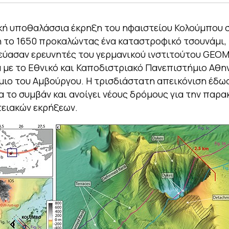
κή υποθαλάσσια έκρηξη του ηφαιστείου Κολούμπου σ
 το 1650 προκαλώντας ένα καταστροφικό τσουνάμι,
ύασαν ερευνητές του γερμανικού ινστιτούτου GEO
 με το Εθνικό και Καποδιστριακό Πανεπιστήμιο Αθην
ιο του Αμβούργου. Η τρισδιάστατη απεικόνιση έδωσ
ια το συμβάν και ανοίγει νέους δρόμους για την παρ
ειακών εκρήξεων.