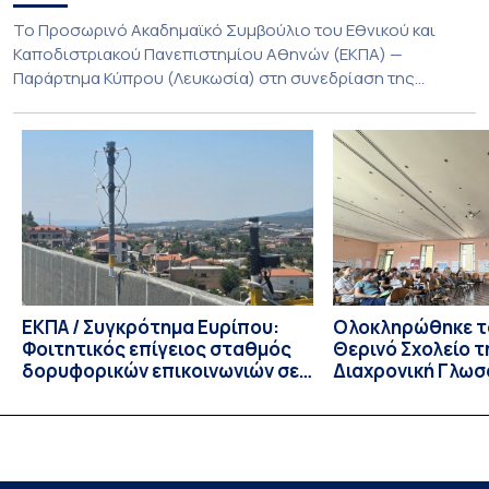
Το Προσωρινό Ακαδημαϊκό Συμβούλιο του Εθνικού και
Καποδιστριακού Πανεπιστημίου Αθηνών (ΕΚΠΑ) —
Παράρτημα Κύπρου (Λευκωσία) στη συνεδρίαση της
Πέμπτης 23 Ιουλίου 2026, αποφασίζει ομόφωνα την
παράταση της προθεσμίας υποβολής εκδήλωσης
ενδιαφέροντος για την φοίτηση σε Προγράμματα Σπουδών,
Τμημάτων του Πανεπιστημίου μας στο Παράρτημα Κύπρου
για το ακαδημαϊκό έτος 2026-2027, έως τη Δευτέρα 31
Αυγούστου 2026. […]
ΕΚΠΑ / Συγκρότημα Ευρίπου:
Ολοκληρώθηκε το
Φοιτητικός επίγειος σταθμός
Θερινό Σχολείο τ
δορυφορικών επικοινωνιών σε
Διαχρονική Γλωσ
λειτουργία!
CIVIS BIP Course
Linguistics in th
με συντονισμό τ