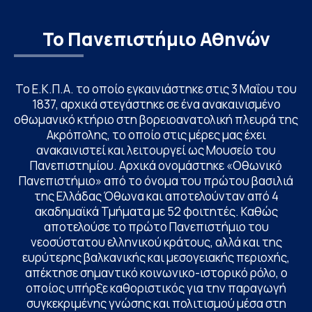
Το Πανεπιστήμιο Αθηνών
Το Ε.Κ.Π.Α. το οποίο εγκαινιάστηκε στις 3 Μαΐου του
1837, αρχικά στεγάστηκε σε ένα ανακαινισμένο
οθωμανικό κτήριο στη βορειοανατολική πλευρά της
Ακρόπολης, το οποίο στις μέρες μας έχει
ανακαινιστεί και λειτουργεί ως Μουσείο του
Πανεπιστημίου. Αρχικά ονομάστηκε «Οθωνικό
Πανεπιστήμιο» από το όνομα του πρώτου βασιλιά
της Ελλάδας Όθωνα και αποτελούνταν από 4
ακαδημαϊκά Τμήματα με 52 φοιτητές. Καθώς
αποτελούσε το πρώτο Πανεπιστήμιο του
νεοσύστατου ελληνικού κράτους, αλλά και της
ευρύτερης βαλκανικής και μεσογειακής περιοχής,
απέκτησε σημαντικό κοινωνικο-ιστορικό ρόλο, ο
οποίος υπήρξε καθοριστικός για την παραγωγή
συγκεκριμένης γνώσης και πολιτισμού μέσα στη