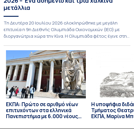
2026 – Ένα ασημένιο και τρία χάλκινα
μετάλλια
Τη Δευτέρα 20 Ιουλίου 2026 ολοκληρώθηκε με μεγάλη
επιτυχία η 9η Διεθνής Ολυμπιάδα Οικονομικών (ΙΕΟ) με
διοργανώτρια χώρα την Κίνα. Η Ολυμπιάδα φέτος έγινε στην
πόλη Shenzhen της Νότιας Κίνας και υποδέχθηκε με φυσική
παρουσία αποστολές από 55 χώρες, αριθμός που αποτελεί
νέο ρεκόρ συμμετοχών. Για την Ελλάδα, η οποία συμμετείχε
για 8η συνεχόμενη φορά, […]
ΕΚΠΑ: Πρώτο σε αριθμό νέων
Η υποψήφια διδά
επιτυχόντων στα ελληνικά
Τμήματος Θεατρ
Πανεπιστήμια με 6.000 νέους
ΕΚΠΑ, Μαρίνα Μπ
φοιτητές/τριες – Πρώτη
δεκτή ως υπότρ
επιλογή για τους
Επισκέπτρια Ερε