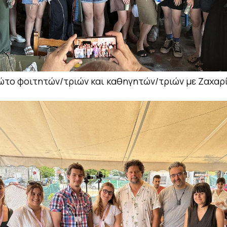
το φοιτητών/τριών και καθηγητών/τριών με Ζαχαρ