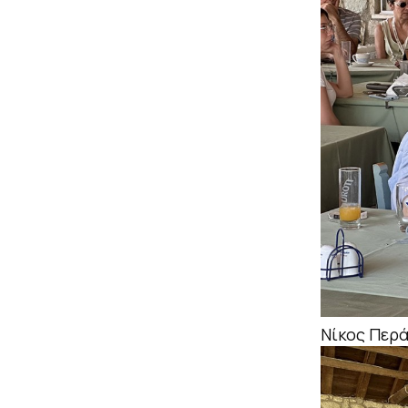
Νίκος Περ