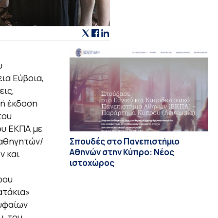
υ
ια Εύβοια,
εις,
νή έκδοση
του
ου ΕΚΠΑ με
καθηγητών/
Σπουδές στο Πανεπιστήμιο
Αθηνών στην Κύπρο: Νέος
ν και
ιστοχώρος
ρου
ατάκια»
ρυφαίων
, του