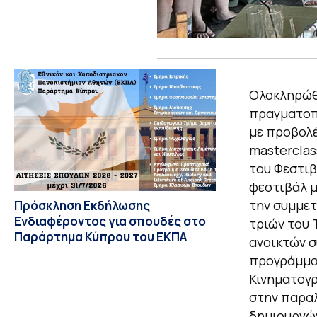
Ολοκληρώθη
πραγματοπο
με προβολέ
masterclas
του Φεστιβ
φεστιβάλ μ
την συμμετ
Πρόσκληση Εκδήλωσης
Ενδιαφέροντος για σπουδές στο
τριών του 
Παράρτημα Κύπρου του ΕΚΠΑ
ανοικτών σ
προγράμματ
Κινηματογρ
στην παραλ
δημιουργών