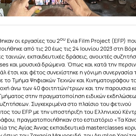
ου
καν οι εργασίες του 2
Evia Film Project (EFP) πο
ιήθηκε από τις 20 έως τις 24 Ιουνίου 2023 στη Βόρε
ς ταινιών, εκπαιδευτικές δράσεις, ανοιχτές συζητήσ
ses και μουσικά δρώμενα. Όπως και κατά την περσι
άλ έτσι και φέτος συνεχίστηκε η γόνιμη συνεργασία 
ε το Τμήμα Ψηφιακών Τεχνών και Κινηματογράφου τ
οχή άνω των 40 φοιτητών/τριων και την παρουσια 
Τμήματος στην πραγματοποίηση ειδικών εκδηλώσεω
υζητήσεων. Συγκεκριμένα στο πλαίσιο του φετινού
ος του EFP με την υποστήριξη του Ελληνικού Κέντ
άφου, πραγματοποιήθηκαν στο εστιατόριο «Τα Καν
ία της Αγίας Άννας εκπαιδευτικά masterclasses κο
 όπως του Ζαχαρία Μαυροειδή, του Λευτέρη Χαρίτου