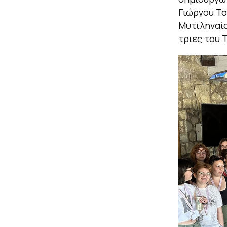
Γιώργου Τσ
Μυτιληναίο
τριες του 