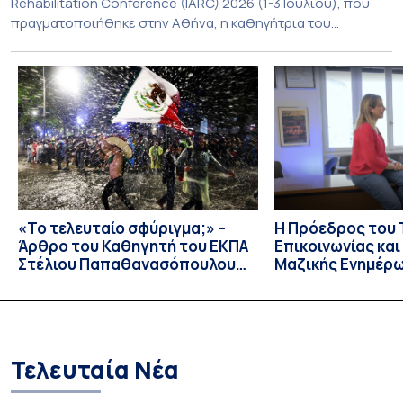
Rehabilitation Conference (IARC) 2026 (1-3 Ιουλίου), που
πραγματοποιήθηκε στην Αθήνα, η καθηγήτρια του
Τμήματος Φιλολογίας του Εθνικού και Καποδιστριακού
Πανεπιστημίου Αθηνών, Σπυριδούλα Βαρλοκώστα,
παρουσίασε το LexiGram, ένα καινοτόμο, σταθμισμένο
εργαλείο αξιολόγησης των λεξικών και γραμματικών
διαταραχών σε ελληνόφωνους ασθενείς με αφασία. Η
αφασία είναι επίκτητη γλωσσική […]
«Το τελευταίο σφύριγμα;» –
Η Πρόεδρος του
Άρθρο του Καθηγητή του ΕΚΠΑ
Επικοινωνίας κα
Στέλιου Παπαθανασόπουλου
Μαζικής Ενημέρ
στην εφημερίδα «ΤΑ ΝΕΑ»
Πανεπιστημίου Α
Καθηγήτρια Λίζα 
την απαγόρευση 
media σε ανηλίκ
Τελευταία Νέα