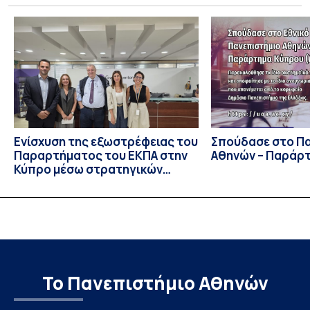
Ιουλίου στο Blagoevgrad της Βουλγαρίας. Σε αυτόν
συμμετείχαν 447 φοιτητές εκπροσωπώντας 135
πανεπιστήμια από 46 χώρες. Από την Ελλάδα, συμμετείχαν
επίσης το Εθνικό Μετσόβιο Πολυτεχνείο, το Αριστοτέλειο
Πανεπιστήμιο […]
Ενίσχυση της εξωστρέφειας του
Σπούδασε στο Π
Παραρτήματος του ΕΚΠΑ στην
Αθηνών – Παράρ
Κύπρο μέσω στρατηγικών
συνεργασιών
Το Πανεπιστήμιο Αθηνών