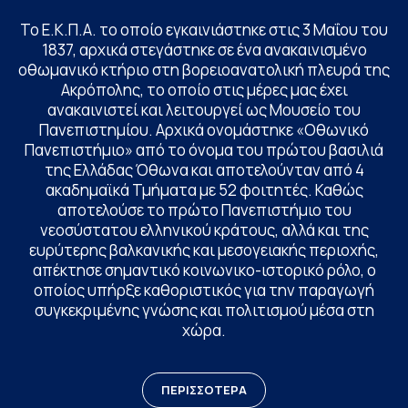
Το Ε.Κ.Π.Α. το οποίο εγκαινιάστηκε στις 3 Μαΐου του
1837, αρχικά στεγάστηκε σε ένα ανακαινισμένο
οθωμανικό κτήριο στη βορειοανατολική πλευρά της
Ακρόπολης, το οποίο στις μέρες μας έχει
ανακαινιστεί και λειτουργεί ως Μουσείο του
Πανεπιστημίου. Αρχικά ονομάστηκε «Οθωνικό
Πανεπιστήμιο» από το όνομα του πρώτου βασιλιά
της Ελλάδας Όθωνα και αποτελούνταν από 4
ακαδημαϊκά Τμήματα με 52 φοιτητές. Καθώς
αποτελούσε το πρώτο Πανεπιστήμιο του
νεοσύστατου ελληνικού κράτους, αλλά και της
ευρύτερης βαλκανικής και μεσογειακής περιοχής,
απέκτησε σημαντικό κοινωνικο-ιστορικό ρόλο, ο
οποίος υπήρξε καθοριστικός για την παραγωγή
συγκεκριμένης γνώσης και πολιτισμού μέσα στη
χώρα.
ΠΕΡΙΣΣΟΤΕΡΑ