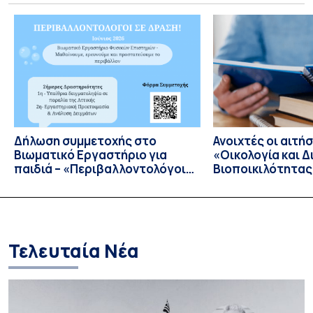
Επιστήμης & Τεχνολογίας Εθνικού και Καποδιστριακού
Πανεπιστημίου Αθηνών καινοτομεί και εγκαινιάζει μία νέα
εποχή στην συνεργασία με την Ελληνική βιομηχανία
Διαστημικής με την προσφορά […]
Δήλωση συμμετοχής στο
Ανοιχτές οι αιτήσ
Bιωματικό Eργαστήριο για
«Οικολογία και Δ
παιδιά – «Περιβαλλοντολόγοι
Βιοποικιλότητας
σε Δράση»
Έτος 2026–2027
Τελευταία Νέα