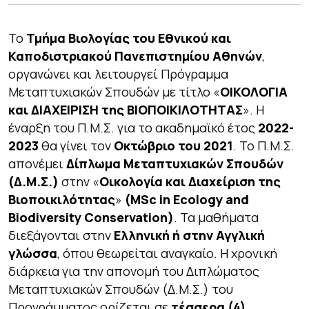
Το
Τμήμα Βιολογίας του Εθνικού και
Καποδιστριακού Πανεπιστημίου Αθηνών
,
οργανώνει και λειτουργεί Πρόγραμμα
Μεταπτυχιακών Σπουδών με τίτλο «
ΟΙΚΟΛΟΓΙΑ
και ΔΙΑΧΕΙΡΙΣΗ της ΒΙΟΠΟΙΚΙΛΟΤΗΤΑΣ
». Η
έναρξη του Π.Μ.Σ. για το ακαδημαϊκό έτος
2022-
2023
θα γίνει τον
Οκτώβριο του 2021
. Το Π.Μ.Σ.
απονέμει
Δίπλωμα Μεταπτυχιακών Σπουδών
(Δ.Μ.Σ.)
στην «
Οικολογία και Διαχείριση της
Βιοποικιλότητας
»
(MSc in Ecology and
Biodiversity Conservation)
. Τα μαθήματα
διεξάγονται στην
Ελληνική ή στην Αγγλική
γλώσσα
, όπου θεωρείται αναγκαίο. Η χρονική
διάρκεια για την απονομή του Διπλώματος
Μεταπτυχιακών Σπουδών (Δ.Μ.Σ.) του
Προγράμματος ορίζεται σε
τέσσερα (4)