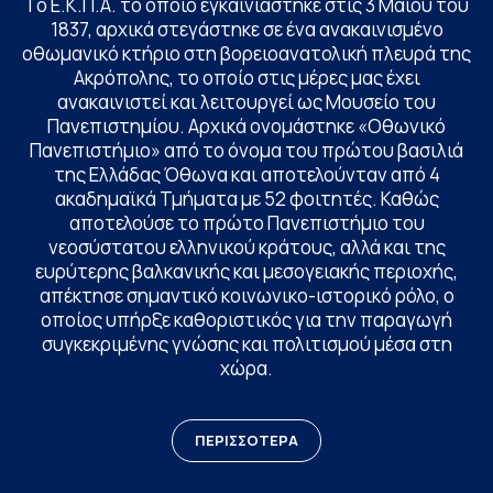
Το Ε.Κ.Π.Α. το οποίο εγκαινιάστηκε στις 3 Μαΐου του
1837, αρχικά στεγάστηκε σε ένα ανακαινισμένο
οθωμανικό κτήριο στη βορειοανατολική πλευρά της
Ακρόπολης, το οποίο στις μέρες μας έχει
ανακαινιστεί και λειτουργεί ως Μουσείο του
Πανεπιστημίου. Αρχικά ονομάστηκε «Οθωνικό
Πανεπιστήμιο» από το όνομα του πρώτου βασιλιά
της Ελλάδας Όθωνα και αποτελούνταν από 4
ακαδημαϊκά Τμήματα με 52 φοιτητές. Καθώς
αποτελούσε το πρώτο Πανεπιστήμιο του
νεοσύστατου ελληνικού κράτους, αλλά και της
ευρύτερης βαλκανικής και μεσογειακής περιοχής,
απέκτησε σημαντικό κοινωνικο-ιστορικό ρόλο, ο
οποίος υπήρξε καθοριστικός για την παραγωγή
συγκεκριμένης γνώσης και πολιτισμού μέσα στη
χώρα.
ΠΕΡΙΣΣΟΤΕΡΑ