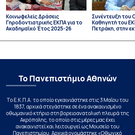
Κοινωφελείς Δράσεις
Συνέντευξη του 
Γηροδοντιατρικής ΕΚΠΑ για το
Καθηγητή του ΕΚΠ
Ακαδημαϊκό Έτος 2025-26
Πετράκη, στην ε
“Update” στην Ε
Το Πανεπιστήμιο Αθηνών
Το Ε.Κ.Π.Α. το οποίο εγκαινιάστηκε στις 3 Μαΐου του
1837, αρχικά στεγάστηκε σε ένα ανακαινισμένο
οθωμανικό κτήριο στη βορειοανατολική πλευρά της
Ακρόπολης, το οποίο στις μέρες μας έχει
ανακαινιστεί και λειτουργεί ως Μουσείο του
Πανεπιστημίου. Αρχικά ονομάστηκε «Οθωνικό