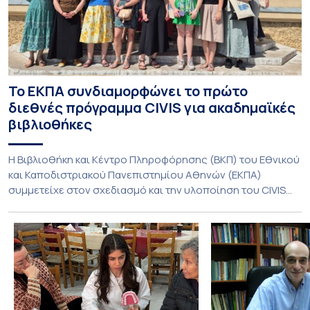
Το ΕΚΠΑ συνδιαμορφώνει το πρώτο
διεθνές πρόγραμμα CIVIS για ακαδημαϊκές
βιβλιοθήκες
Η Βιβλιοθήκη και Κέντρο Πληροφόρησης (ΒΚΠ) του Εθνικού
και Καποδιστριακού Πανεπιστημίου Αθηνών (ΕΚΠΑ)
συμμετείχε στον σχεδιασμό και την υλοποίηση του CIVIS
Blended Intensive Programme (BIP) με τίτλο «Transformative
Libraries and Participatory Culture” (IMOTION), το οποίο
πραγματοποιήθηκε με διαδικτυακές και δια ζώσης
εκπαιδευτικές δράσεις από τις 3 Ιουνίου έως τις 10 Ιουλίου
2026. Το πρόγραμμα αποτελεί […]