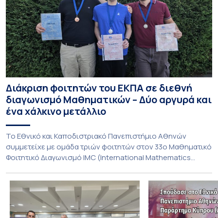
Διάκριση φοιτητών του ΕΚΠΑ σε διεθνή
διαγωνισμό Μαθηματικών – Δύο αργυρά και
ένα χάλκινο μετάλλιο
To Εθνικό και Καποδιστριακό Πανεπιστήμιο Αθηνών
συμμετείχε με ομάδα τριών φοιτητών στον 33ο Μαθηματικό
Φοιτητικό Διαγωνισμό IMC (International Mathematics
Competition), ο οποίος πραγματοποιήθηκε στις 29 και 30
Ιουλίου στο Blagoevgrad της Βουλγαρίας. Σε αυτόν
συμμετείχαν 447 φοιτητές εκπροσωπώντας 135
πανεπιστήμια από 46 χώρες. Από την Ελλάδα, συμμετείχαν
επίσης το Εθνικό Μετσόβιο Πολυτεχνείο, το Αριστοτέλειο