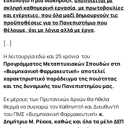
ευχολόγιο ή μια διακήρυξη,
υλοποιείται με
σκληρή καθημερινή εργασία, με πρωτοβουλίες
και ενέργειες, που όλα μαζί δημιουργούν τις
προϋποθέσεις για το Πανεπιστήμιο που
θέλουμε, όχι με λόγια αλλά με έργα
.
[…]
Η λειτουργία εδώ και 25 χρόνια του
Προγράμματος Μεταπτυχιακών Σπουδών στη
«Βιομηχανική Φαρμακευτική» αποτελεί
χαρακτηριστικό παράδειγμα της ποιότητας
και της δυναμικής του Πανεπιστημίου μας.
Εκ μέρους των Πρυτανικών Αρχών θα ήθελα
θερμά να συγχαρώ τον Καθηγητή και Διευθυντή
του ΠΜΣ «Βιομηχανική Φαρμακευτική»
κ.
Δημήτριο Μ. Ρέκκα, καθώς και όλα τα μέλη ΔΕΠ