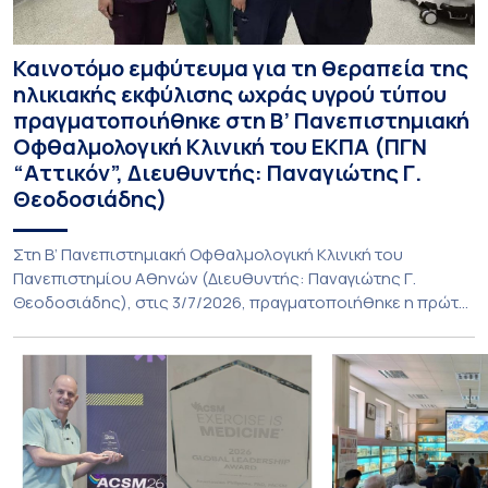
Καινοτόμο εμφύτευμα για τη θεραπεία της
ηλικιακής εκφύλισης ωχράς υγρού τύπου
πραγματοποιήθηκε στη Β’ Πανεπιστημιακή
Οφθαλμολογική Κλινική του ΕΚΠΑ (ΠΓΝ
“Αττικόν”, Διευθυντής: Παναγιώτης Γ.
Θεοδοσιάδης)
Στη Β’ Πανεπιστημιακή Οφθαλμολογική Κλινική του
Πανεπιστημίου Αθηνών (Διευθυντής: Παναγιώτης Γ.
Θεοδοσιάδης), στις 3/7/2026, πραγματοποιήθηκε η πρώτη
εμφύτευση του ενθέματος Susvimo (Port Delivery System,
PDS) στο πλαίσιο της διεθνούς κλινικής μελέτης Sightspire
σε ασθενή 82 ετών με ηλικιακή εκφύλιση ωχράς υγρού
τύπου. Το ένθεμα αυτό αποτελεί καινοτόμο θεραπεία για
ασθενείς με νεοαγγειακή ηλικιακή εκφύλιση ωχράς, […]