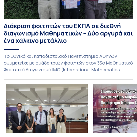
Διάκριση φοιτητών του ΕΚΠΑ σε διεθνή
διαγωνισμό Μαθηματικών – Δύο αργυρά και
ένα χάλκινο μετάλλιο
To Εθνικό και Καποδιστριακό Πανεπιστήμιο Αθηνών
συμμετείχε με ομάδα τριών φοιτητών στον 33ο Μαθηματικό
Φοιτητικό Διαγωνισμό IMC (International Mathematics
Competition), ο οποίος πραγματοποιήθηκε στις 29 και 30
Ιουλίου στο Blagoevgrad της Βουλγαρίας. Σε αυτόν
συμμετείχαν 447 φοιτητές εκπροσωπώντας 135
πανεπιστήμια από 46 χώρες. Από την Ελλάδα, συμμετείχαν
επίσης το Εθνικό Μετσόβιο Πολυτεχνείο, το Αριστοτέλειο
Πανεπιστήμιο […]