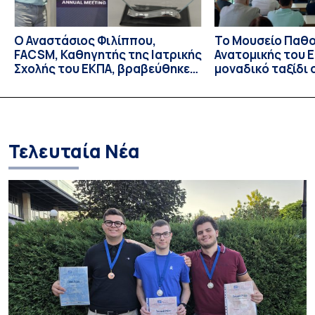
Ο Αναστάσιος Φιλίππου,
Το Μουσείο Παθο
FACSM, Καθηγητής της Ιατρικής
Ανατομικής του Ε
Σχολής του ΕΚΠΑ, βραβεύθηκε
μοναδικό ταξίδι 
με το “Exercise is Medicine”
και την εξέλιξη τ
Global Leadership Award 2026
Τελευταία Νέα