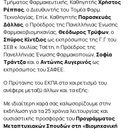
Τμήματος Φαρμακευτικής, Καθηγητής
Χρήστος
Ρέππας
, o Διευθυντής του Τομέα Φαρμ.
Τεχνολογίας, Επίκ. Καθηγητής
Παρασκευάς
Δάλλας
, o Πρόεδρος της Πανελλήνιας Ένωσης
Φαρμακοβιομηχανίας,
Θεόδωρος Τρύφων
, ο
Σπύρος Κίντζιος
ως εκπρόσωπος της Γ.Γ του
ΣΕΒ κ .Ιουλίας Τσέτη, η Πρόεδρος της
Πανελλήνιας Ένωσης Φαρμακοποιών,
Σοφία
Τράντζα
και ο
Αντώνης Αυγερινός
ως
εκπρόσωπος του ΣΑΦΕΕ.
Ο Πρύτανης του ΕΚΠΑ στο χαιρετισμό του
ανέφερε μεταξύ άλλων και τα εξής:
Με ιδιαίτερη χαρά σας καλωσορίζουμε στην
εκδήλωση για τα 25 χρόνια λειτουργίας και
ουσιαστικής προσφοράς του
Προγράμματος
Μεταπτυχιακών Σπουδών στη «Βιομηχανική