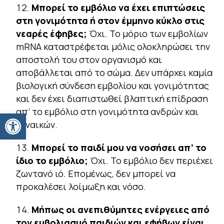
Μπορεί το εμβόλιο να έχει επιπτώσεις
στη γονιμότητα ή στον έμμηνο κύκλο στις
νεαρές έφηβες;
Όχι. Το μόριο των εμβολίων
mRNA καταστρέφεται μόλις ολοκληρώσει την
αποστολή του στον οργανισμό και
αποβάλλεται από το σώμα. Δεν υπάρχει καμία
βιολογική σύνδεση εμβολίου και γονιμότητας
και δεν έχει διαπιστωθεί βλαπτική επίδραση
απ’ το εμβόλιο στη γονιμότητα ανδρών και
Ανοίξτε τη γραμμή εργαλείων
γυναικών.
Μπορεί το παιδί μου να νοσήσει απ’ το
ίδιο το εμβόλιο;
Όχι. Το εμβόλιο δεν περιέχει
ζωντανό ιό. Επομένως, δεν μπορεί να
προκαλέσει λοίμωξη και νόσο.
Μήπως οι ανεπιθύμητες ενέργειες από
τον εμβολιασμό παιδιών και εφήβων είναι