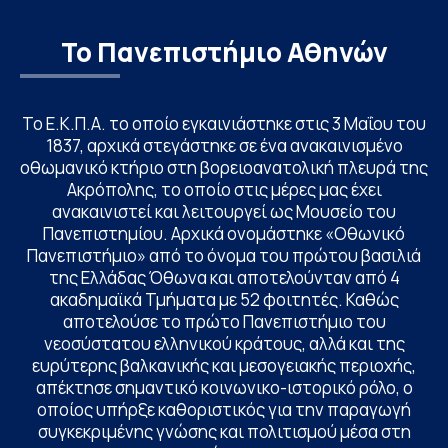
Το Πανεπιστήμιο Αθηνών
Το Ε.Κ.Π.Α. το οποίο εγκαινιάστηκε στις 3 Μαΐου του
1837, αρχικά στεγάστηκε σε ένα ανακαινισμένο
οθωμανικό κτήριο στη βορειοανατολική πλευρά της
Ακρόπολης, το οποίο στις μέρες μας έχει
ανακαινιστεί και λειτουργεί ως Μουσείο του
Πανεπιστημίου. Αρχικά ονομάστηκε «Οθωνικό
Πανεπιστήμιο» από το όνομα του πρώτου βασιλιά
της Ελλάδας Όθωνα και αποτελούνταν από 4
ακαδημαϊκά Τμήματα με 52 φοιτητές. Καθώς
αποτελούσε το πρώτο Πανεπιστήμιο του
νεοσύστατου ελληνικού κράτους, αλλά και της
ευρύτερης βαλκανικής και μεσογειακής περιοχής,
απέκτησε σημαντικό κοινωνικο-ιστορικό ρόλο, ο
οποίος υπήρξε καθοριστικός για την παραγωγή
συγκεκριμένης γνώσης και πολιτισμού μέσα στη