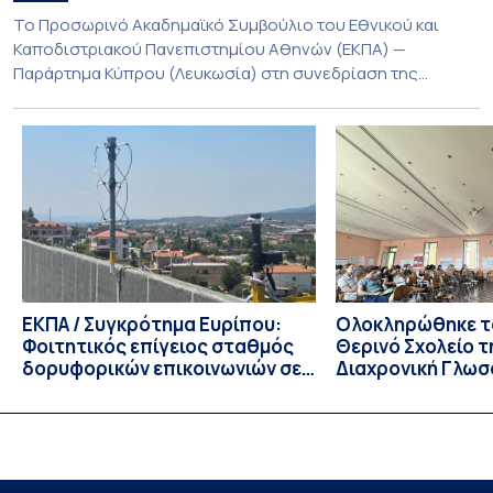
Το Προσωρινό Ακαδημαϊκό Συμβούλιο του Εθνικού και
Καποδιστριακού Πανεπιστημίου Αθηνών (ΕΚΠΑ) —
Παράρτημα Κύπρου (Λευκωσία) στη συνεδρίαση της
Πέμπτης 23 Ιουλίου 2026, αποφασίζει ομόφωνα την
παράταση της προθεσμίας υποβολής εκδήλωσης
ενδιαφέροντος για την φοίτηση σε Προγράμματα Σπουδών,
Τμημάτων του Πανεπιστημίου μας στο Παράρτημα Κύπρου
για το ακαδημαϊκό έτος 2026-2027, έως τη Δευτέρα 31
Αυγούστου 2026. […]
ΕΚΠΑ / Συγκρότημα Ευρίπου:
Ολοκληρώθηκε το
Φοιτητικός επίγειος σταθμός
Θερινό Σχολείο τ
δορυφορικών επικοινωνιών σε
Διαχρονική Γλωσ
λειτουργία!
CIVIS BIP Course
Linguistics in th
με συντονισμό τ