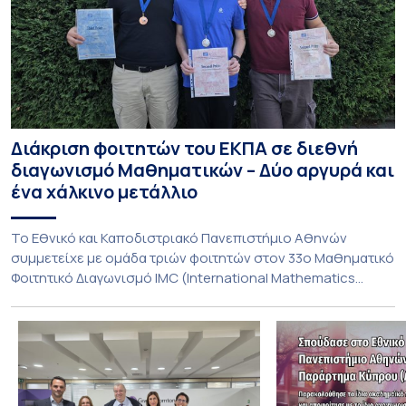
Διάκριση φοιτητών του ΕΚΠΑ σε διεθνή
διαγωνισμό Μαθηματικών – Δύο αργυρά και
ένα χάλκινο μετάλλιο
To Εθνικό και Καποδιστριακό Πανεπιστήμιο Αθηνών
συμμετείχε με ομάδα τριών φοιτητών στον 33ο Μαθηματικό
Φοιτητικό Διαγωνισμό IMC (International Mathematics
Competition), ο οποίος πραγματοποιήθηκε στις 29 και 30
Ιουλίου στο Blagoevgrad της Βουλγαρίας. Σε αυτόν
συμμετείχαν 447 φοιτητές εκπροσωπώντας 135
πανεπιστήμια από 46 χώρες. Από την Ελλάδα, συμμετείχαν
επίσης το Εθνικό Μετσόβιο Πολυτεχνείο, το Αριστοτέλειο
Πανεπιστήμιο […]