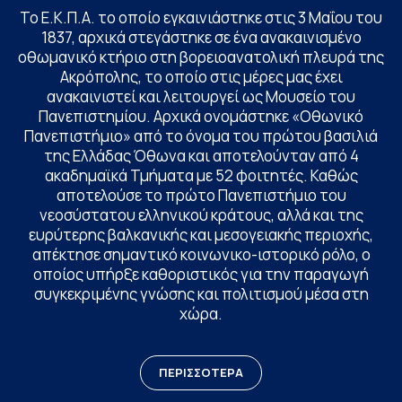
Το Ε.Κ.Π.Α. το οποίο εγκαινιάστηκε στις 3 Μαΐου του
1837, αρχικά στεγάστηκε σε ένα ανακαινισμένο
οθωμανικό κτήριο στη βορειοανατολική πλευρά της
Ακρόπολης, το οποίο στις μέρες μας έχει
ανακαινιστεί και λειτουργεί ως Μουσείο του
Πανεπιστημίου. Αρχικά ονομάστηκε «Οθωνικό
Πανεπιστήμιο» από το όνομα του πρώτου βασιλιά
της Ελλάδας Όθωνα και αποτελούνταν από 4
ακαδημαϊκά Τμήματα με 52 φοιτητές. Καθώς
αποτελούσε το πρώτο Πανεπιστήμιο του
νεοσύστατου ελληνικού κράτους, αλλά και της
ευρύτερης βαλκανικής και μεσογειακής περιοχής,
απέκτησε σημαντικό κοινωνικο-ιστορικό ρόλο, ο
οποίος υπήρξε καθοριστικός για την παραγωγή
συγκεκριμένης γνώσης και πολιτισμού μέσα στη
χώρα.
ΠΕΡΙΣΣΟΤΕΡΑ