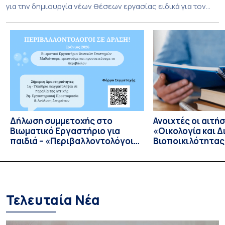
για την δημιουργία νέων θέσεων εργασίας ειδικά για τον
τομέα της Αεροδιαστημικής. Το τμήμα Αεροδιαστημικής
Επιστήμης & Τεχνολογίας Εθνικού και Καποδιστριακού
Πανεπιστημίου Αθηνών καινοτομεί και εγκαινιάζει μία νέα
εποχή στην συνεργασία με την Ελληνική βιομηχανία
Διαστημικής με την προσφορά […]
Δήλωση συμμετοχής στο
Ανοιχτές οι αιτήσ
Bιωματικό Eργαστήριο για
«Οικολογία και Δ
παιδιά – «Περιβαλλοντολόγοι
Βιοποικιλότητας
σε Δράση»
Έτος 2026–2027
Τελευταία Νέα