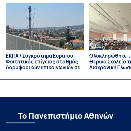
παράταση της προθεσμίας υποβολής εκδήλωσης
ενδιαφέροντος για την φοίτηση σε Προγράμματα Σπουδών,
Τμημάτων του Πανεπιστημίου μας στο Παράρτημα Κύπρου
για το ακαδημαϊκό έτος 2026-2027, έως τη Δευτέρα 31
Αυγούστου 2026. […]
ΕΚΠΑ / Συγκρότημα Ευρίπου:
Ολοκληρώθηκε το
Φοιτητικός επίγειος σταθμός
Θερινό Σχολείο τ
δορυφορικών επικοινωνιών σε
Διαχρονική Γλωσ
λειτουργία!
CIVIS BIP Course
Linguistics in th
με συντονισμό τ
Το Πανεπιστήμιο Αθηνών