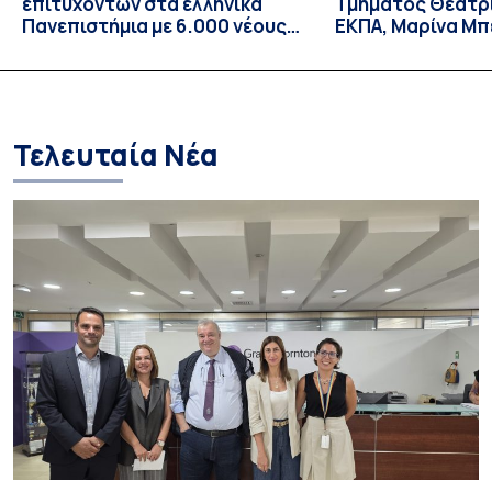
επιτυχόντων στα ελληνικά
Τμήματος Θεατρ
Πανεπιστήμια με 6.000 νέους
ΕΚΠΑ, Μαρίνα Μπ
φοιτητές/τριες – Πρώτη
δεκτή ως υπότρ
επιλογή για τους
Επισκέπτρια Ερε
περισσότερους επιτυχόντες
Orient-Institut I
Τελευταία Νέα