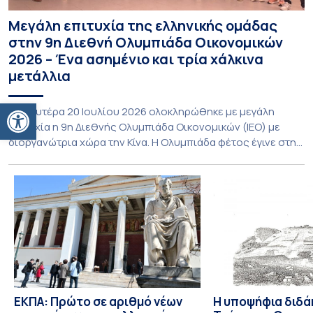
Μεγάλη επιτυχία της ελληνικής ομάδας
στην 9η Διεθνή Ολυμπιάδα Οικονομικών
2026 – Ένα ασημένιο και τρία χάλκινα
μετάλλια
Ανοίξτε τη γραμμή εργαλείων
Τη Δευτέρα 20 Ιουλίου 2026 ολοκληρώθηκε με μεγάλη
επιτυχία η 9η Διεθνής Ολυμπιάδα Οικονομικών (ΙΕΟ) με
διοργανώτρια χώρα την Κίνα. Η Ολυμπιάδα φέτος έγινε στην
πόλη Shenzhen της Νότιας Κίνας και υποδέχθηκε με φυσική
παρουσία αποστολές από 55 χώρες, αριθμός που αποτελεί
νέο ρεκόρ συμμετοχών. Για την Ελλάδα, η οποία συμμετείχε
για 8η συνεχόμενη φορά, […]
ΕΚΠΑ: Πρώτο σε αριθμό νέων
Η υποψήφια διδά