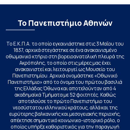
Το Πανεπιστήμιο Αθηνών
Το Ε.Κ.Π.Α. το οποίο εγκαινιάστηκε στις 3 Μαΐου του
1837, αρχικά στεγάστηκε σε ένα ανακαινισμένο
οθωμανικό κτήριο στη βορειοανατολική πλευρά της
Ακρόπολης, το οποίο στις μέρες μας έχει
ανακαινιστεί και λειτουργεί ως Μουσείο του
Πανεπιστημίου. Αρχικά ονομάστηκε «Οθωνικό
Πανεπιστήμιο» από το όνομα του πρώτου βασιλιά
της Ελλάδας Όθωνα και αποτελούνταν από 4
ακαδημαϊκά Τμήματα με 52 φοιτητές. Καθώς
αποτελούσε το πρώτο Πανεπιστήμιο του
νεοσύστατου ελληνικού κράτους, αλλά και της
ευρύτερης βαλκανικής και μεσογειακής περιοχής,
απέκτησε σημαντικό κοινωνικο-ιστορικό ρόλο, ο
οποίος υπήρξε καθοριστικός για την παραγωγή