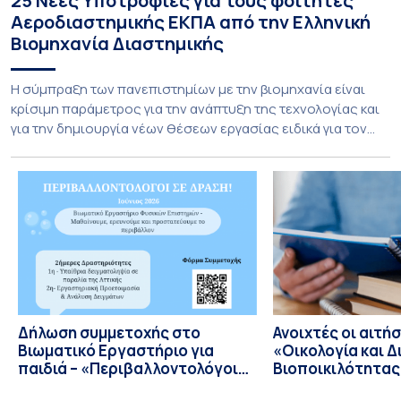
25 Νέες Υποτροφίες για τους φοιτητές
Αεροδιαστημικής ΕΚΠΑ από την Ελληνική
Βιομηχανία Διαστημικής
Η σύμπραξη των πανεπιστημίων με την βιομηχανία είναι
κρίσιμη παράμετρος για την ανάπτυξη της τεχνολογίας και
για την δημιουργία νέων θέσεων εργασίας ειδικά για τον
τομέα της Αεροδιαστημικής. Το τμήμα Αεροδιαστημικής
Επιστήμης & Τεχνολογίας Εθνικού και Καποδιστριακού
Πανεπιστημίου Αθηνών καινοτομεί και εγκαινιάζει μία νέα
εποχή στην συνεργασία με την Ελληνική βιομηχανία
Διαστημικής με την προσφορά […]
Δήλωση συμμετοχής στο
Ανοιχτές οι αιτήσ
Bιωματικό Eργαστήριο για
«Οικολογία και Δ
παιδιά – «Περιβαλλοντολόγοι
Βιοποικιλότητας
σε Δράση»
Έτος 2026–2027