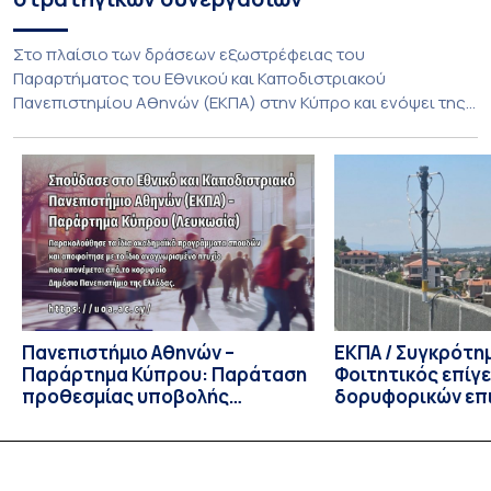
Στο πλαίσιο των δράσεων εξωστρέφειας του
Παραρτήματος του Εθνικού και Καποδιστριακού
Πανεπιστημίου Αθηνών (ΕΚΠΑ) στην Κύπρο και ενόψει της
έναρξης των προπτυχιακών προγραμμάτων σπουδών του
Τμήματος Οικονομικών Επιστημών και του Τμήματος
Διοίκησης Επιχειρήσεων και Οργανισμών τον Σεπτέμβριο
του 2026, ο Κοσμήτορας της Σχολής Οικονομικών και
Πολιτικών Επιστημών, Καθηγητής Νικόλαος Ηρειώτης, και ο
Πρόεδρος του Τμήματος […]
Πανεπιστήμιο Αθηνών –
ΕΚΠΑ / Συγκρότη
Παράρτημα Κύπρου: Παράταση
Φοιτητικός επίγ
προθεσμίας υποβολής
δορυφορικών επι
εκδήλωσης ενδιαφέροντος
λειτουργία!
υποψηφίων