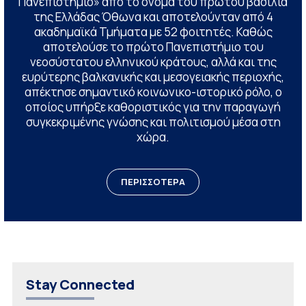
Πανεπιστήμιο» από το όνομα του πρώτου βασιλιά
της Ελλάδας Όθωνα και αποτελούνταν από 4
ακαδημαϊκά Τμήματα με 52 φοιτητές. Καθώς
αποτελούσε το πρώτο Πανεπιστήμιο του
νεοσύστατου ελληνικού κράτους, αλλά και της
ευρύτερης βαλκανικής και μεσογειακής περιοχής,
απέκτησε σημαντικό κοινωνικο-ιστορικό ρόλο, ο
οποίος υπήρξε καθοριστικός για την παραγωγή
συγκεκριμένης γνώσης και πολιτισμού μέσα στη
χώρα.
ΠΕΡΙΣΣΟΤΕΡΑ
Stay Connected