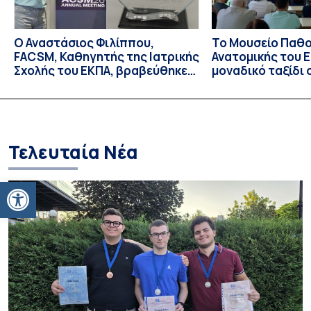
Ο Αναστάσιος Φιλίππου,
Το Μουσείο Παθο
FACSM, Καθηγητής της Ιατρικής
Ανατομικής του Ε
Σχολής του ΕΚΠΑ, βραβεύθηκε
μοναδικό ταξίδι 
με το “Exercise is Medicine”
και την εξέλιξη τ
Global Leadership Award 2026
Τελευταία Νέα
Ανοίξτε τη γραμμή εργαλείων