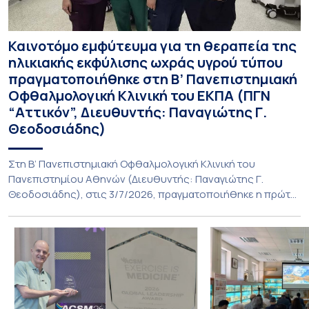
Καινοτόμο εμφύτευμα για τη θεραπεία της
ηλικιακής εκφύλισης ωχράς υγρού τύπου
πραγματοποιήθηκε στη Β’ Πανεπιστημιακή
Οφθαλμολογική Κλινική του ΕΚΠΑ (ΠΓΝ
“Αττικόν”, Διευθυντής: Παναγιώτης Γ.
Θεοδοσιάδης)
Στη Β’ Πανεπιστημιακή Οφθαλμολογική Κλινική του
Πανεπιστημίου Αθηνών (Διευθυντής: Παναγιώτης Γ.
Θεοδοσιάδης), στις 3/7/2026, πραγματοποιήθηκε η πρώτη
εμφύτευση του ενθέματος Susvimo (Port Delivery System,
PDS) στο πλαίσιο της διεθνούς κλινικής μελέτης Sightspire
σε ασθενή 82 ετών με ηλικιακή εκφύλιση ωχράς υγρού
τύπου. Το ένθεμα αυτό αποτελεί καινοτόμο θεραπεία για
ασθενείς με νεοαγγειακή ηλικιακή εκφύλιση ωχράς, […]