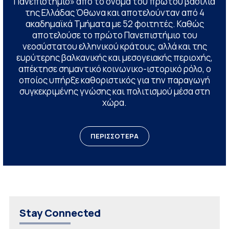
Πανεπιστήμιο» από το όνομα του πρώτου βασιλιά
της Ελλάδας Όθωνα και αποτελούνταν από 4
ακαδημαϊκά Τμήματα με 52 φοιτητές. Καθώς
αποτελούσε το πρώτο Πανεπιστήμιο του
νεοσύστατου ελληνικού κράτους, αλλά και της
ευρύτερης βαλκανικής και μεσογειακής περιοχής,
απέκτησε σημαντικό κοινωνικο-ιστορικό ρόλο, ο
οποίος υπήρξε καθοριστικός για την παραγωγή
συγκεκριμένης γνώσης και πολιτισμού μέσα στη
χώρα.
ΠΕΡΙΣΣΟΤΕΡΑ
Stay Connected