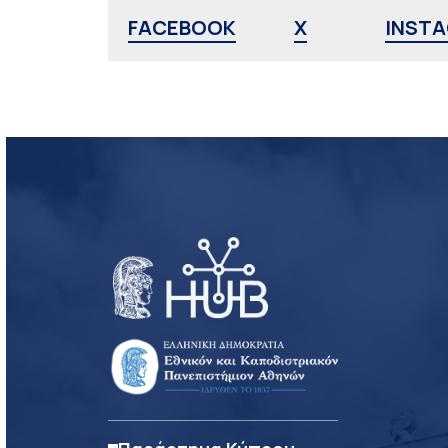
FACEBOOK
X
INST