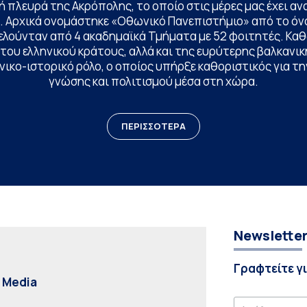
 πλευρά της Ακρόπολης, το οποίο στις μέρες μας έχει ανα
. Αρχικά ονομάστηκε «Οθωνικό Πανεπιστήμιο» από το όν
ελούνταν από 4 ακαδημαϊκά Τμήματα με 52 φοιτητές. Κα
ου ελληνικού κράτους, αλλά και της ευρύτερης βαλκανική
ικο-ιστορικό ρόλο, ο οποίος υπήρξε καθοριστικός για 
γνώσης και πολιτισμού μέσα στη χώρα.
ΠΕΡΙΣΣΟΤΕΡΑ
Newslette
Γραφτείτε γ
l Media