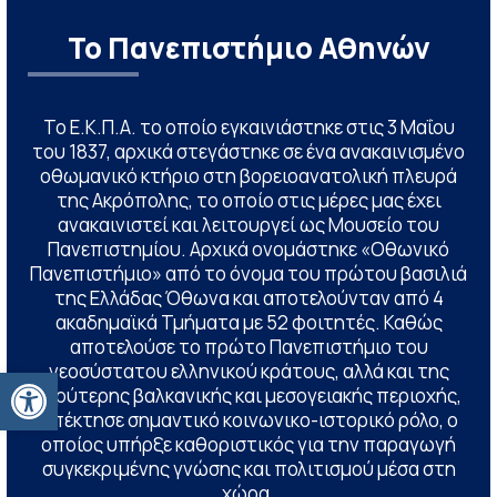
Το Πανεπιστήμιο Αθηνών
Το Ε.Κ.Π.Α. το οποίο εγκαινιάστηκε στις 3 Μαΐου
του 1837, αρχικά στεγάστηκε σε ένα ανακαινισμένο
οθωμανικό κτήριο στη βορειοανατολική πλευρά
της Ακρόπολης, το οποίο στις μέρες μας έχει
ανακαινιστεί και λειτουργεί ως Μουσείο του
Πανεπιστημίου. Αρχικά ονομάστηκε «Οθωνικό
Πανεπιστήμιο» από το όνομα του πρώτου βασιλιά
της Ελλάδας Όθωνα και αποτελούνταν από 4
ακαδημαϊκά Τμήματα με 52 φοιτητές. Καθώς
αποτελούσε το πρώτο Πανεπιστήμιο του
νεοσύστατου ελληνικού κράτους, αλλά και της
Ανοίξτε τη γραμμή εργαλείων
ευρύτερης βαλκανικής και μεσογειακής περιοχής,
απέκτησε σημαντικό κοινωνικο-ιστορικό ρόλο, ο
οποίος υπήρξε καθοριστικός για την παραγωγή
συγκεκριμένης γνώσης και πολιτισμού μέσα στη
χώρα.