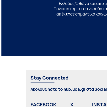
Ελλάδας Όθωνα και αποτ
Πανεπιστήμιο του νεοσύστατ
απέκτησε σημαντικό κοινων
Stay Connected
Ακολουθήστε το hub.uoa.gr στα Socia
FACEBOOK
X
INST