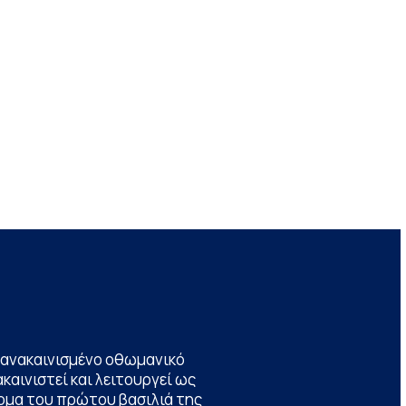
να ανακαινισμένο οθωμανικό
καινιστεί και λειτουργεί ως
ομα του πρώτου βασιλιά της