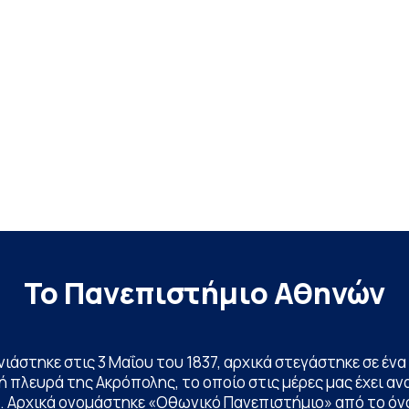
Το Πανεπιστήμιο Αθηνών
ινιάστηκε στις 3 Μαΐου του 1837, αρχικά στεγάστηκε σε έ
 πλευρά της Ακρόπολης, το οποίο στις μέρες μας έχει ανα
. Αρχικά ονομάστηκε «Οθωνικό Πανεπιστήμιο» από το όν