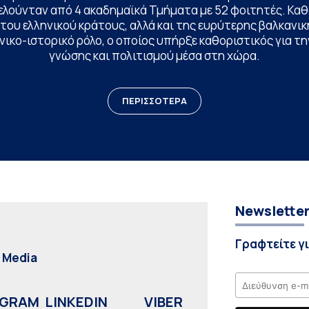
ελούνταν από 4 ακαδημαϊκά Τμήματα με 52 φοιτητές. Κα
ου ελληνικού κράτους, αλλά και της ευρύτερης βαλκανική
ικο-ιστορικό ρόλο, ο οποίος υπήρξε καθοριστικός για 
γνώσης και πολιτισμού μέσα στη χώρα.
ΠΕΡΙΣΣΟΤΕΡΑ
Newslette
Γραφτείτε γ
l Media
AGRAM
LINKEDIN
VIBER