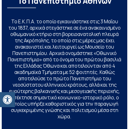
Το Πανεπιστήμιο Αθηνών
Το Ε.Κ.Π.Α. το οποίο εγκαινιάστηκε στις 3 Μαΐου
του 1837, αρχικά στεγάστηκε σε ένα ανακαινισμένο
οθωμανικό κτήριο στη βορειοανατολική πλευρά
της Ακρόπολης, το οποίο στις μέρες μας έχει
ανακαινιστεί και λειτουργεί ως Μουσείο του
Πανεπιστημίου. Αρχικά ονομάστηκε «Οθωνικό
Πανεπιστήμιο» από το όνομα του πρώτου βασιλιά
της Ελλάδας Όθωνα και αποτελούνταν από 4
ακαδημαϊκά Τμήματα με 52 φοιτητές. Καθώς
αποτελούσε το πρώτο Πανεπιστήμιο του
νεοσύστατου ελληνικού κράτους, αλλά και της
ευρύτερης βαλκανικής και μεσογειακής περιοχής,
Ανοίξτε τη γραμμή εργαλείων
απέκτησε σημαντικό κοινωνικο-ιστορικό ρόλο, ο
οποίος υπήρξε καθοριστικός για την παραγωγή
συγκεκριμένης γνώσης και πολιτισμού μέσα στη
χώρα.