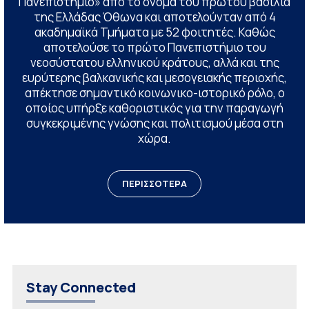
Πανεπιστήμιο» από το όνομα του πρώτου βασιλιά
της Ελλάδας Όθωνα και αποτελούνταν από 4
ακαδημαϊκά Τμήματα με 52 φοιτητές. Καθώς
αποτελούσε το πρώτο Πανεπιστήμιο του
νεοσύστατου ελληνικού κράτους, αλλά και της
ευρύτερης βαλκανικής και μεσογειακής περιοχής,
απέκτησε σημαντικό κοινωνικο-ιστορικό ρόλο, ο
οποίος υπήρξε καθοριστικός για την παραγωγή
συγκεκριμένης γνώσης και πολιτισμού μέσα στη
χώρα.
ΠΕΡΙΣΣΟΤΕΡΑ
Stay Connected