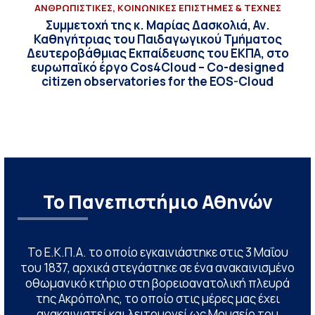
ΑΝΘΡΩΠΙΣΤΙΚΕΣ, ΚΟΙΝΩΝΙΚΕΣ ΕΠΙΣΤΗΜΕΣ & ΤΕΧΝΕΣ
Συμμετοχή της κ. Μαρίας Δασκολιά, Αν.
Καθηγήτριας του Παιδαγωγικού Τμήματος
Δευτεροβάθμιας Εκπαίδευσης του ΕΚΠΑ, στο
ευρωπαϊκό έργο Cos4Cloud – Co-designed
citizen observatories for the EOS-Cloud
Το Πανεπιστήμιο Αθηνών
Το Ε.Κ.Π.Α. το οποίο εγκαινιάστηκε στις 3 Μαΐου
του 1837, αρχικά στεγάστηκε σε ένα ανακαινισμένο
οθωμανικό κτήριο στη βορειοανατολική πλευρά
της Ακρόπολης, το οποίο στις μέρες μας έχει
ανακαινιστεί και λειτουργεί ως Μουσείο του