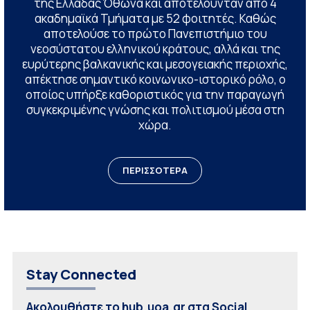
της Ελλάδας Όθωνα και αποτελούνταν από 4
ακαδημαϊκά Τμήματα με 52 φοιτητές. Καθώς
αποτελούσε το πρώτο Πανεπιστήμιο του
νεοσύστατου ελληνικού κράτους, αλλά και της
ευρύτερης βαλκανικής και μεσογειακής περιοχής,
απέκτησε σημαντικό κοινωνικο-ιστορικό ρόλο, ο
οποίος υπήρξε καθοριστικός για την παραγωγή
συγκεκριμένης γνώσης και πολιτισμού μέσα στη
χώρα.
ΠΕΡΙΣΣΟΤΕΡΑ
Stay Connected
Ακολουθήστε το hub.uoa.gr στα Social