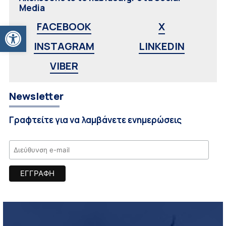
Media
Ανοίξτε τη γραμμή εργαλείων
FACEBOOK
X
INSTAGRAM
LINKEDIN
VIBER
Newsletter
Γραφτείτε για να λαμβάνετε ενημερώσεις