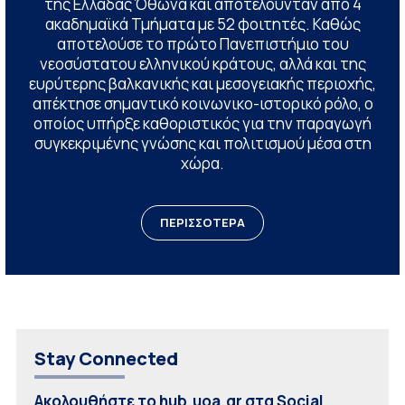
της Ελλάδας Όθωνα και αποτελούνταν από 4
ακαδημαϊκά Τμήματα με 52 φοιτητές. Καθώς
αποτελούσε το πρώτο Πανεπιστήμιο του
νεοσύστατου ελληνικού κράτους, αλλά και της
ευρύτερης βαλκανικής και μεσογειακής περιοχής,
απέκτησε σημαντικό κοινωνικο-ιστορικό ρόλο, ο
οποίος υπήρξε καθοριστικός για την παραγωγή
συγκεκριμένης γνώσης και πολιτισμού μέσα στη
χώρα.
ΠΕΡΙΣΣΟΤΕΡΑ
Stay Connected
Ακολουθήστε το hub.uoa.gr στα Social