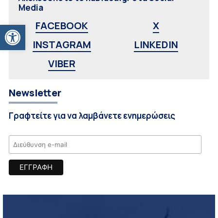
Media
Ανοίξτε τη γραμμή εργαλείων
FACEBOOK
X
INSTAGRAM
LINKEDIN
VIBER
Newsletter
Γραφτείτε για να λαμβάνετε ενημερώσεις