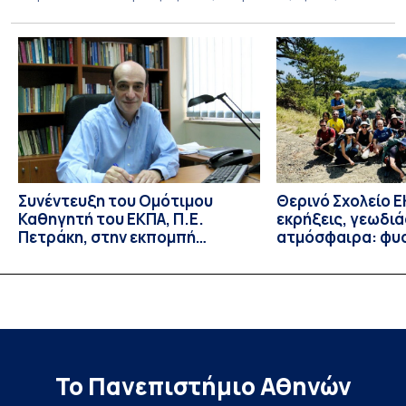
ευάλωτων ηλικιωμένων συμπολιτών μας. Το πρόγραμμα της
υποχρεωτικής «κοινωφελούς μάθησης» στο μάθημα της
Γηροδοντιατρικής 10ου εξαμήνου, περιλάμβανε
εκπαιδευτικές δραστηριότητες στο Γηροκομείο-
Πτωχοκομείο Αθηνών, στο Οδοντιατρικό Τμήμα/Μονάδα
ΑΜΕΑ Ενηλίκων Ασκληπιείου Βούλας, στο Κέντρο
Γηριατρικής […]
Συνέντευξη του Ομότιμου
Θερινό Σχολείο Ε
Καθηγητή του ΕΚΠΑ, Π.Ε.
εκρήξεις, γεωδι
Πετράκη, στην εκπομπή
ατμόσφαιρα: φυ
“Update” στην ΕΡΤ
ιδιότητες, σύζευ
βιολογικές επιδ
Το Πανεπιστήμιο Αθηνών