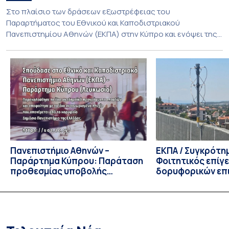
Στο πλαίσιο των δράσεων εξωστρέφειας του
Παραρτήματος του Εθνικού και Καποδιστριακού
Πανεπιστημίου Αθηνών (ΕΚΠΑ) στην Κύπρο και ενόψει της
έναρξης των προπτυχιακών προγραμμάτων σπουδών του
Τμήματος Οικονομικών Επιστημών και του Τμήματος
Διοίκησης Επιχειρήσεων και Οργανισμών τον Σεπτέμβριο
του 2026, ο Κοσμήτορας της Σχολής Οικονομικών και
Πολιτικών Επιστημών, Καθηγητής Νικόλαος Ηρειώτης, και ο
Πρόεδρος του Τμήματος […]
Πανεπιστήμιο Αθηνών –
ΕΚΠΑ / Συγκρότη
Παράρτημα Κύπρου: Παράταση
Φοιτητικός επίγ
προθεσμίας υποβολής
δορυφορικών επι
εκδήλωσης ενδιαφέροντος
λειτουργία!
υποψηφίων