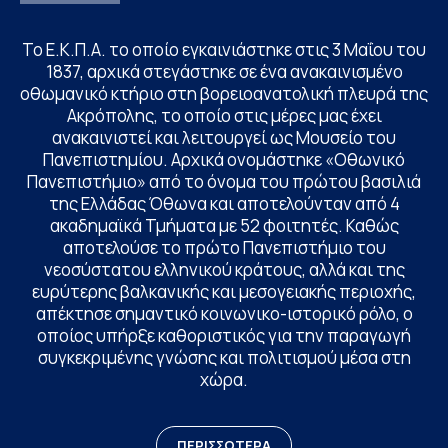
Το Ε.Κ.Π.Α. το οποίο εγκαινιάστηκε στις 3 Μαΐου του
1837, αρχικά στεγάστηκε σε ένα ανακαινισμένο
οθωμανικό κτήριο στη βορειοανατολική πλευρά της
Ακρόπολης, το οποίο στις μέρες μας έχει
ανακαινιστεί και λειτουργεί ως Μουσείο του
Πανεπιστημίου. Αρχικά ονομάστηκε «Οθωνικό
Πανεπιστήμιο» από το όνομα του πρώτου βασιλιά
της Ελλάδας Όθωνα και αποτελούνταν από 4
ακαδημαϊκά Τμήματα με 52 φοιτητές. Καθώς
αποτελούσε το πρώτο Πανεπιστήμιο του
νεοσύστατου ελληνικού κράτους, αλλά και της
ευρύτερης βαλκανικής και μεσογειακής περιοχής,
απέκτησε σημαντικό κοινωνικο-ιστορικό ρόλο, ο
οποίος υπήρξε καθοριστικός για την παραγωγή
συγκεκριμένης γνώσης και πολιτισμού μέσα στη
χώρα.
ΠΕΡΙΣΣΟΤΕΡΑ