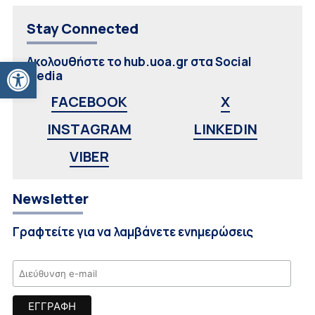
Stay Connected
Ανοίξτε τη γραμμή εργαλείων
Ακολουθήστε το hub.uoa.gr στα Social
Media
FACEBOOK
X
INSTAGRAM
LINKEDIN
VIBER
Newsletter
Γραφτείτε για να λαμβάνετε ενημερώσεις